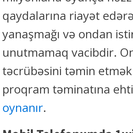
qaydalarına riayət edə
yanaşmağı və ondan isti
unutmamaq vacibdir. On
təcrübəsini təmin etmək 
proqram təminatına eht
oynanır
.