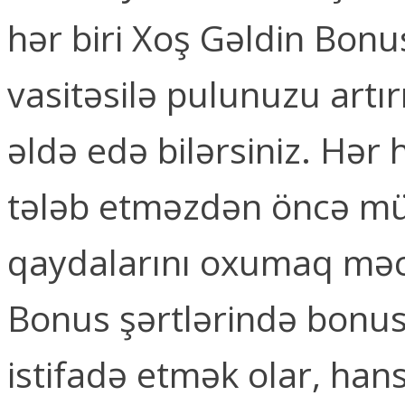
hər biri Xoş Gəldin Bonus
vasitəsilə pulunuzu art
əldə edə bilərsiniz. Hər
tələb etməzdən öncə mü
qaydalarını oxumaq məc
Bonus şərtlərində bonus
istifadə etmək olar, han