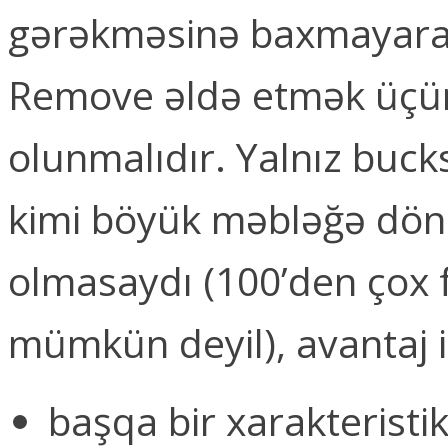
gərəkməsinə baxmayaraq
Remove əldə etmək üçün
olunmalıdır. Yalnız bucks
kimi böyük məbləğə dön
olmasaydı (100’den çox 
mümkün deyil), avantaj i
başqa bir xarakteristi