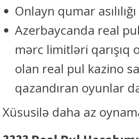
Onlayn qumar asılılığı
Azerbaycanda real pul
mərc limitləri qarışıq
olan real pul kazino sa
qazandıran oyunlar d
Xüsusilə daha az oynam