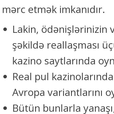
mərc etmək imkanıdır.
Lakin, ödənişlərinizin v
şəkildə reallaşması üçü
kazino saytlarında oyn
Real pul kazinolarında
Avropa variantların
Bütün bunlarla yanaşı