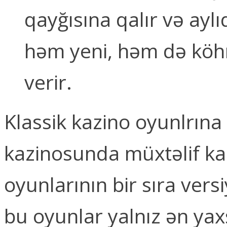
qayğısına qalır və ayl
həm yeni, həm də köh
verir.
Klassik kazino oyunlrına
kazinosunda müxtəlif kar
oyunlarının bir sıra versi
bu oyunlar yalnız ən ya