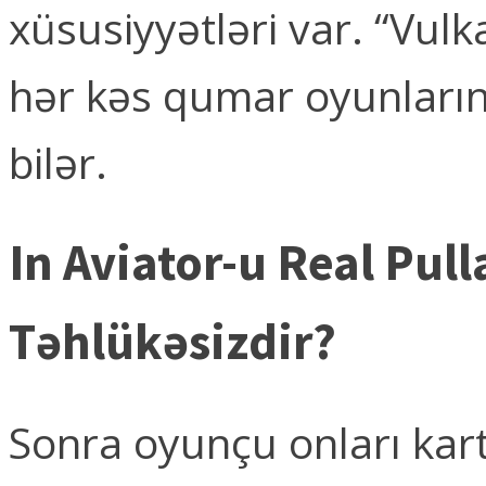
xüsusiyyətləri var. “Vu
hər kəs qumar oyunları
bilər.
In Aviator-u Real Pu
Təhlükəsizdir?
Sonra oyunçu onları kartl