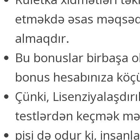
etməkdə əsas məqsədi 
almaqdır.
Bu bonuslar birbaşa ol
bonus hesabınıza köçü
Çünki, Lisenziyalaşdırı
testlərdən keçmək məc
pisi də odur ki, insanla