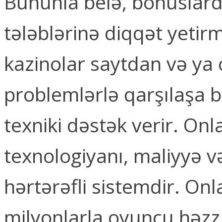
Bununla belə, bonuslarda
tələblərinə diqqət yetir
kazinolar saytdan və ya o
problemlərlə qarşılaşa 
texniki dəstək verir. On
texnologiyanı, maliyyə və
hərtərəfli sistemdir. O
milyonlarla oyunçu həzz