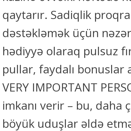
qaytarır. Sadiqlik proqra
dəstəkləmək üçün nəzər
hədiyyə olaraq pulsuz fır
pullar, faydalı bonuslar 
VERY IMPORTANT PERSO
imkanı verir – bu, daha 
böyük uduşlar əldə etm