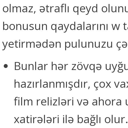
olmaz, ətraflı qeyd olun
bonusun qaydalarını w 
yetirmədən pulunuzu çək
Bunlar hər zövqə uyğ
hazırlanmışdır, çox v
film relizləri və ahora 
xatirələri ilə bağlı olur