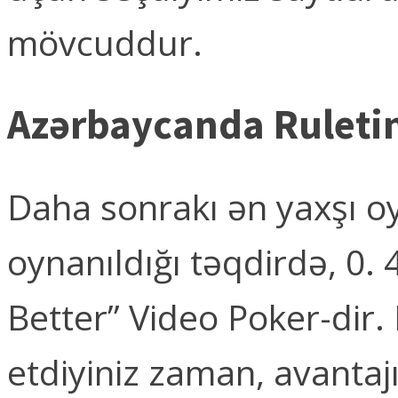
mövcuddur.
Azərbaycanda Ruletin
Daha sonrakı ən yaxşı o
oynanıldığı təqdirdə, 0. 
Better” Video Poker-dir.
etdiyiniz zaman, avanta