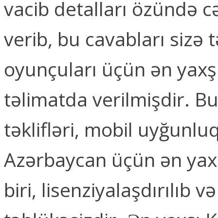
vacib detalları özündə c
verib, bu cavabları sizə
oyunçuları üçün ən yaxşı
təlimatda verilmişdir. B
təklifləri, mobil uyğunlu
Azərbaycan üçün ən yaxş
biri, lisenziyalaşdırılıb