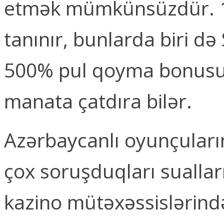
etmək mümkünsüzdür. 1W
tanınır, bunlarda biri 
500% pul qoyma bonusudu
manata çatdıra bilər.
Azərbaycanlı oyunçuların 
çox soruşduqları sualları
kazino mütəxəssislərin