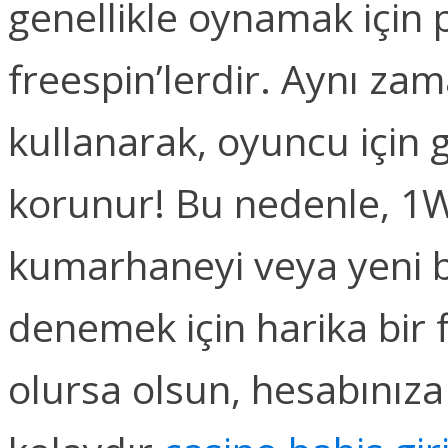
genellikle oynamak için 
freespin’lerdir. Aynı za
kullanarak, oyuncu için
korunur! Bu nedenle, 1W
kumarhaneyi veya yeni 
denemek için harika bir f
olursa olsun, hesabınıza