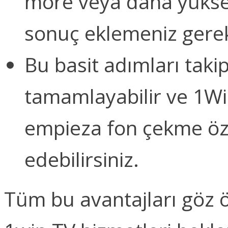
more veya daha yüksek
sonuç eklemeniz gerek
Bu basit adımları tak
tamamlayabilir ve 1Win
empieza fon çekme öze
edebilirsiniz.
Tüm bu avantajları gö