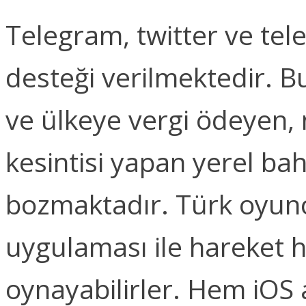
Telegram, twitter ve tel
desteği verilmektedir. 
ve ülkeye vergi ödeyen,
kesintisi yapan yerel bahi
bozmaktadır. Türk oyunc
uygulaması ile hareket 
oynayabilirler. Hem iOS