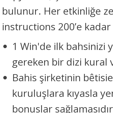
bulunur. Her etkinliğe ze
instructions 200’e kadar i
1 Win'de ilk bahsiniz
gereken bir dizi kural 
Bahis şirketinin bêtisi
kuruluşlara kıyasla ye
bonuslar sağlamasıdır