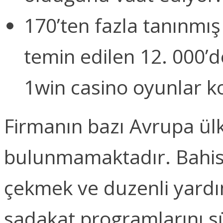
170’ten fazla tanınmış
temin edilen 12. 000’d
1win casino oyunlar k
Firmanın bazı Avrupa ülk
bulunmamaktadır. Bahisçi
çekmek ve duzenli yardı
sadakat programlarını sü