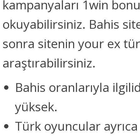
kampanyaları 1win bonu
okuyabilirsiniz. Bahis sit
sonra sitenin your ex tür
araştırabilirsiniz.
Bahis oranlarıyla ilgil
yüksek.
Türk oyuncular ayrıca