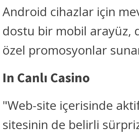
Android cihazlar için me
dostu bir mobil arayüz, 
özel promosyonlar suna
In Canlı Casino
"Web-site içerisinde akti
sitesinin de belirli sürp