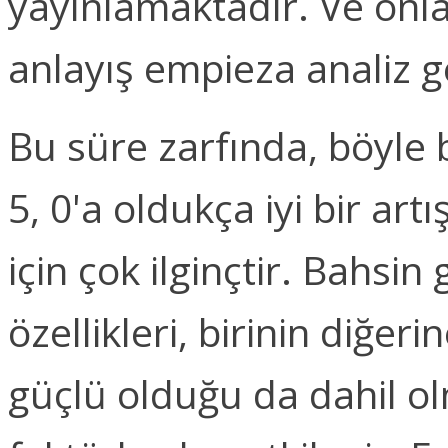
yayınlamaktadır. Ve onlar
anlayış empieza analiz ge
Bu süre zarfında, böyle bi
5, 0'a oldukça iyi bir artı
için çok ilginçtir. Bahsin 
özellikleri, birinin diğer
güçlü olduğu da dahil ol