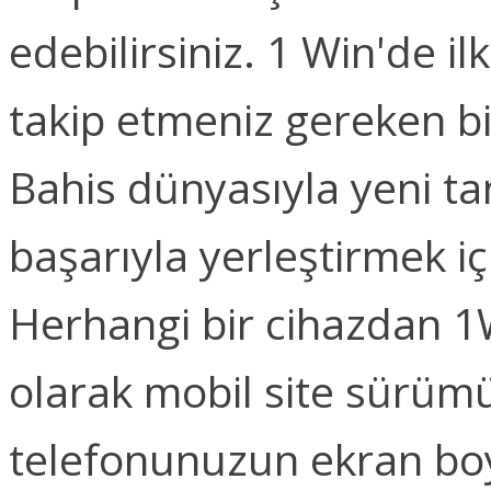
edebilirsiniz. 1 Win'de 
takip etmeniz gereken bir
Bahis dünyasıyla yeni tan
başarıyla yerleştirmek i
Herhangi bir cihazdan 1W
olarak mobil site sürüm
telefonunuzun ekran b