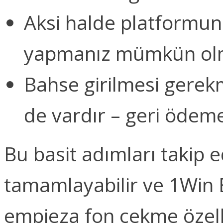
Aksi halde platformun h
yapmanız mümkün olm
Bahse girilmesi gerek
de vardır – geri ödem
Bu basit adımları takip 
tamamlayabilir ve 1Win B
empieza fon çekme özell