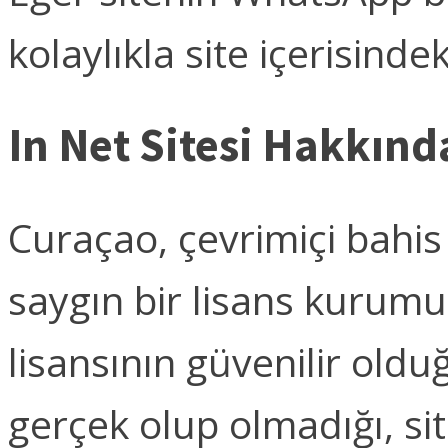
kolaylıkla site içerisindek
In Net Sitesi Hakkında
Curaçao, çevrimiçi bahis
saygın bir lisans kurumu
lisansının güvenilir oldu
gerçek olup olmadığı, site