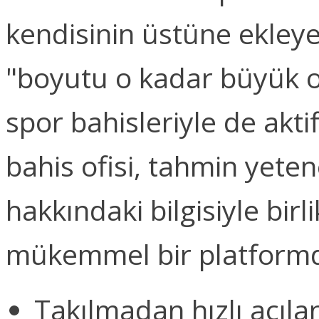
kendisinin üstüne ekley
"boyutu o kadar büyük o
spor bahisleriyle de akti
bahis ofisi, tahmin yete
hakkındaki bilgisiyle bir
mükemmel bir platform
Takılmadan hızlı açıl