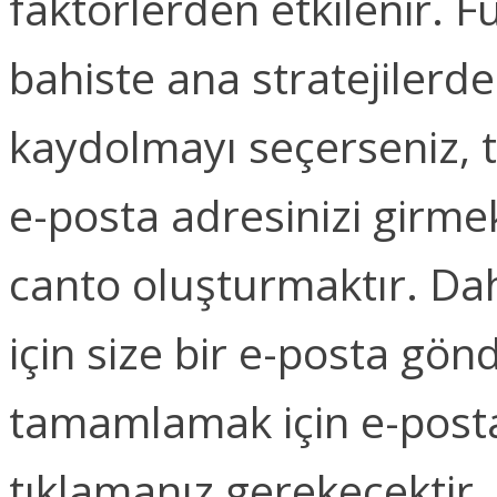
faktörlerden etkilenir. 
bahiste ana stratejilerde
kaydolmayı seçerseniz,
e-posta adresinizi girme
canto oluşturmaktır. Da
için size bir e-posta gön
tamamlamak için e-post
tıklamanız gerekecektir.