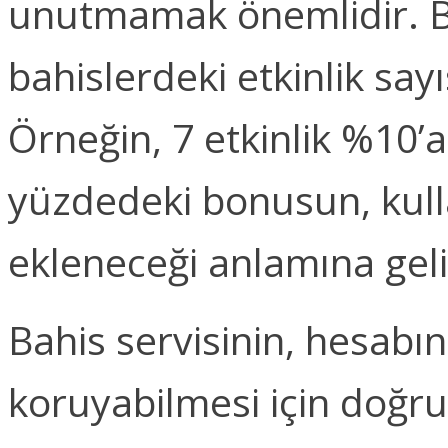
unutmamak önemlidir. B
bahislerdeki etkinlik sayı
Örneğin, 7 etkinlik %10’a 
yüzdedeki bonusun, kulla
ekleneceği anlamına gel
Bahis servisinin, hesabını
koruyabilmesi için doğrul