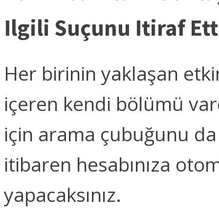
Ilgili Suçunu Itiraf Ett
Her birinin yaklaşan etki
içeren kendi bölümü var
için arama çubuğunu da k
itibaren hesabınıza otoma
yapacaksınız.