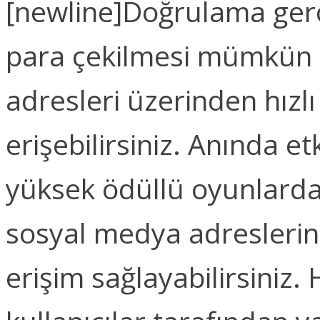
[newline]Doğrulama ge
para çekilmesi mümkün d
adresleri üzerinden hızlı
erişebilirsiniz. Anında 
yüksek ödüllü oyunlarda
sosyal medya adreslerin
erişim sağlayabilirsiniz.