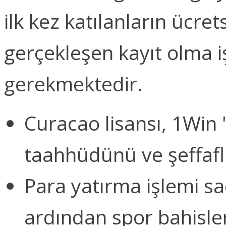
ilk kez katılanların ücret
gerçekleşen kayıt olma 
gerekmektedir.
Curacao lisansı, 1Win 
taahhüdünü ve şeffaflı
Para yatırma işlemi sa
ardından spor bahisler