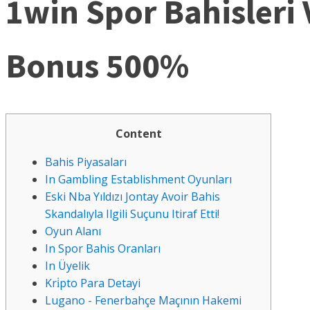
1win Spor Bahisleri 
Bonus 500%
Content
Bahis Piyasaları
In Gambling Establishment Oyunları
Eski Nba Yıldızı Jontay Avoir Bahis
Skandalıyla Ilgili Suçunu Itiraf Etti!
Oyun Alanı
In Spor Bahis Oranları
In Üyelik
Kri̇pto Para Detayi
Lugano - Fenerbahçe Maçının Hakemi