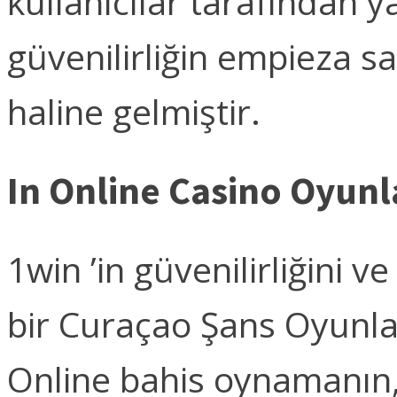
kullanıcılar tarafından y
güvenilirliğin empieza sa
haline gelmiştir.
In Online Casino Oyunl
1win ’in güvenilirliğini v
bir Curaçao Şans Oyunla
Online bahis oynamanın, 