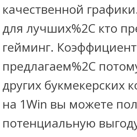
качественной графики
для лучших%2C кто п
гейминг. Коэффициен
предлагаем%2C потом
других букмекерских к
на 1Win вы можете по
потенциальную выгоду 