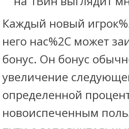
на 1Вин выглядит 
Каждый новый игрок%
него нас%2C может за
бонус. Он бонус обыч
увеличение следующег
определенной процент
новоиспеченным поль