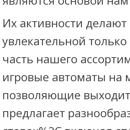
являются основой нам
Их активности делают 
увлекательной только
часть нашего ассорти
игровые автоматы на
позволяющие выходит
предлагает разнообра