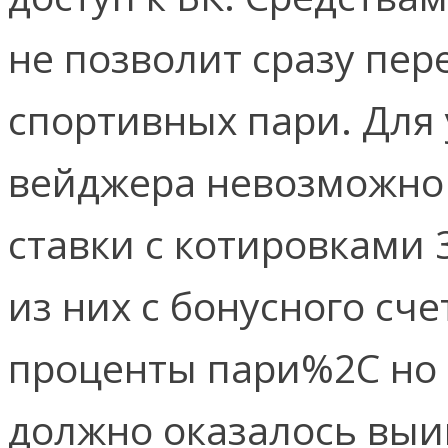
не позволит сразу пер
спортивных пари. Для
вейджера невозможно
ставки с котировками 3
из них с бонусного сче
проценты пари%2C но 
должно оказалось вы