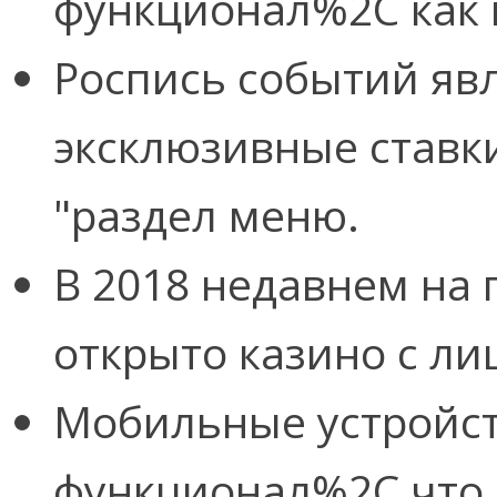
функционал%2C как 
Роспись событий яв
эксклюзивные ставк
"раздел меню.
В 2018 недавнем на
открыто казино с ли
Мобильные устройс
функционал%2C что 