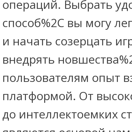
операций. Выбрать уд
способ%2C вы могу ле
и начать созерцать и
внедрять новшества%
пользователям опыт в
платформой. От высок
до интеллектоемких с