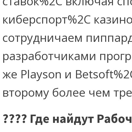
ставок%2C включая с
киберспорт%2C казино
сотрудничаем пиппар
разработчиками прог
же Playson и Betsoft%
второму более чем тре
???? Где найдут Рабо