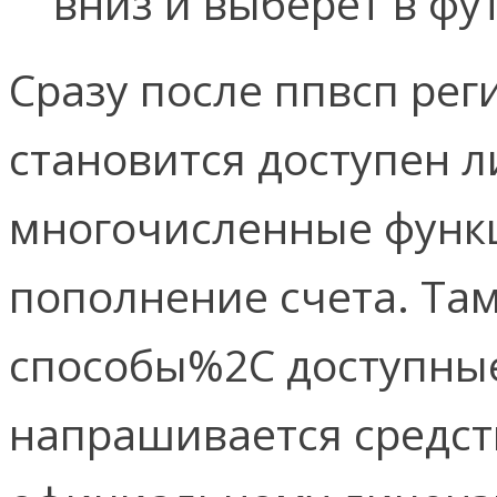
вниз и выберет в фу
Сразу после ппвсп рег
становится доступен л
многочисленные функ
пополнение счета. Там
способы%2C доступные
напрашивается средств