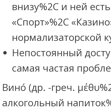
внизу%2C и ней ест
«Спорт»%2C «Казино
нормализаторской ку
Непостоянный досту
самая частая пробл
Вино́ (др. -греч. μέθυ%
алкогольный напиток