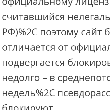
официальному лицензи
считавшийся нелегал
РФ)%2C поэтому сайт б
отличается от официа
подвергается блокиров
недолго – в среднепо
недель%2C псевдорасс
блокируют.