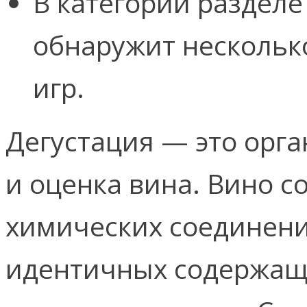
В категории разделе
обнаружит нескольк
игр.
Дегустация — это орг
и оценка вина. Вино 
химических соединен
идентичных содержащ