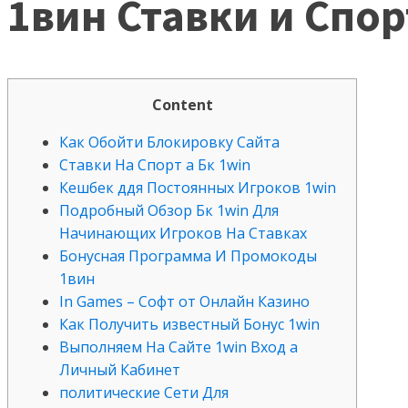
1вин Ставки и Спо
Content
Как Обойти Блокировку Сайта
Ставки На Спорт а Бк 1win
Кешбек ддя Постоянных Игроков 1win
Подробный Обзор Бк 1win Для
Начинающих Игроков На Ставках
Бонусная Программа И Промокоды
1вин
In Games – Софт от Онлайн Казино
Как Получить известный Бонус 1win
Выполняем На Сайте 1win Вход а
Личный Кабинет
политические Сети Для