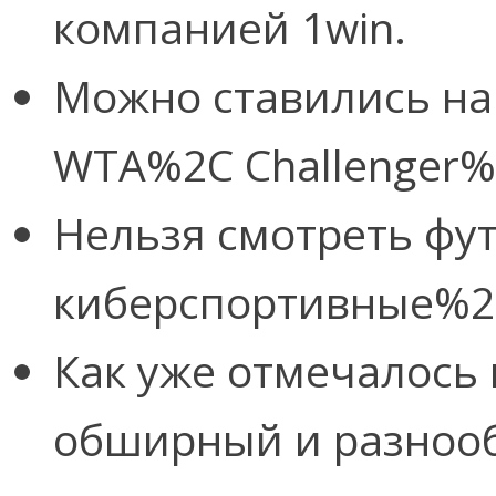
компанией 1win.
Можно ставились н
WTA%2C Challenger
Нельзя смотреть ф
киберспортивные%2C
Как уже отмечалось
обширный и разнооб