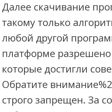
Далее скачивание про
такому только алгорит
любой другой програм
платформе разрешено
которые достигли сов
Обратите внимание%2
строго запрещен. За с