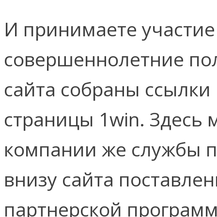
И принимаете участие
совершеннолетние пол
сайта собраны ссылк
страницы 1win. Здесь
компании же службы п
внизу сайта поставле
партнерской программ