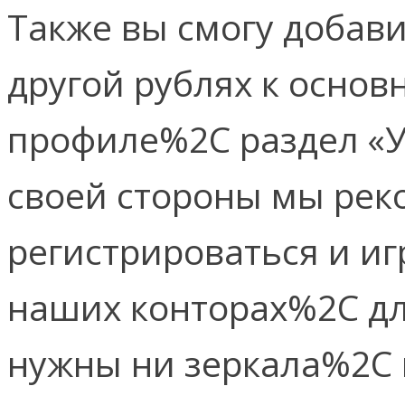
Также вы смогу добав
другой рублях к основ
профиле%2C раздел «У
своей стороны мы ре
регистрироваться и иг
наших конторах%2C дл
нужны ни зеркала%2C 