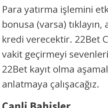
Para yatırma işlemini et
bonusa (varsa) tıklayın,
kredi verecektir. 22Bet 
vakit geçirmeyi sevenler
22Bet kayıt olma aşamal
anlatmaya çalışacağız.
Canli Bahisler