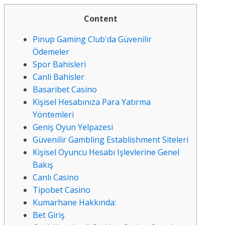
Content
Pinup Gaming Club'da Güvenilir
Ödemeler
Spor Bahisleri
Canli Bahisler
Basaribet Casino
Kişisel Hesabınıza Para Yatırma
Yöntemleri
Geniş Oyun Yelpazesi
Güvenilir Gambling Establishment Siteleri
Kişisel Oyuncu Hesabı Işlevlerine Genel
Bakış
Canlı Casino
Tipobet Casino
Kumarhane Hakkında:
Bet Giriş