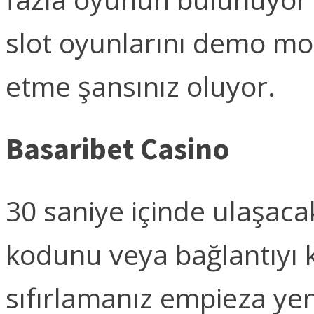
slot oyunlarını demo mod
etme şansınız oluyor.
Basaribet Casino
30 saniye içinde ulaşac
kodunu veya bağlantıyı k
sıfırlamanız empieza yen