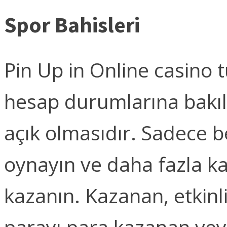
Spor Bahisleri
Pin Up in Online casino 
hesap durumlarına bakı
açık olmasıdır. Sadece be
oynayın ve daha fazla k
kazanın. Kazanan, etkin
parayı para kazanan vey