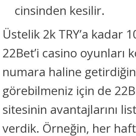
cinsinden kesilir.
Üstelik 2k TRY’a kadar 
22Bet’i casino oyunları
numara haline getirdiğini
görebilmeniz için de 22B
sitesinin avantajlarını l
verdik. Örneğin, her haf