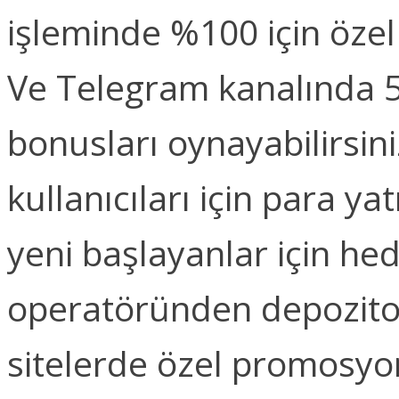
işleminde %100 için özel 
Ve Telegram kanalında 5
bonusları oynayabilirsini
kullanıcıları için para 
yeni başlayanlar için hed
operatöründen depozitos
sitelerde özel promosyon