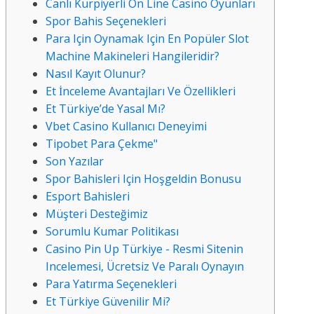
Canlı Kurpiyerli On Line Casino Oyunları
Spor Bahis Seçenekleri
Para Için Oynamak Için En Popüler Slot
Machine Makineleri Hangileridir?
Nasıl Kayıt Olunur?
Et İnceleme Avantajları Ve Özellikleri
Et Türkiye’de Yasal Mı?
Vbet Casino Kullanıcı Deneyimi
Tipobet Para Çekme"
Son Yazılar
Spor Bahisleri Için Hoşgeldin Bonusu
Esport Bahisleri
Müşteri Desteğimiz
Sorumlu Kumar Politikası
Casino Pin Up Türkiye - Resmi Sitenin
Incelemesi, Ücretsiz Ve Paralı Oynayın
Para Yatırma Seçenekleri
Et Türkiye Güvenilir Mi?