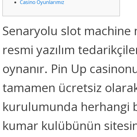
Casino Oyunlarımız
Senaryolu slot machine 
resmi yazılım tedarikçil
oynanır. Pin Up casinon
tamamen ücretsiz olarak 
kurulumunda herhangi b
kumar kulübünün sitesin