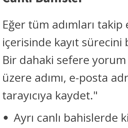
Eğer tüm adımları takip 
içerisinde kayıt sürecini
Bir dahaki sefere yorum
üzere adımı, e-posta adr
tarayıcıya kaydet."
Ayrı canlı bahislerde k