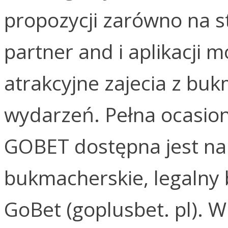
propozycji zarówno na st
partner and i aplikacji 
atrakcyjne zajecia z bu
wydarzeń. Pełna ocasio
GOBET dostępna jest na 
bukmacherskie, legalny 
GoBet (goplusbet. pl). W