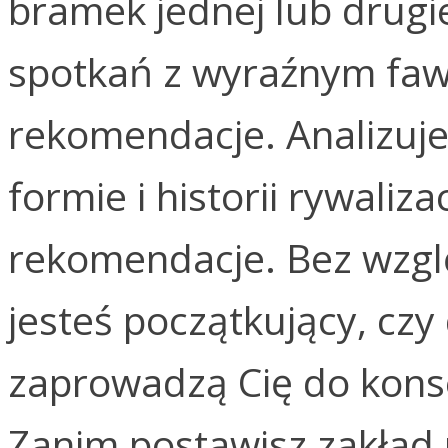
bramek jednej lub drugie
spotkań z wyraźnym faw
rekomendacje. Analizuj
formie i historii rywaliza
rekomendacje. Bez wzglę
jesteś początkujący, cz
zaprowadzą Cię do kon
Zanim postawisz zakład n