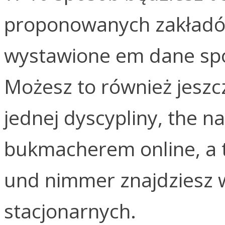
proponowanych zakładów 
wystawione em dane spo
Możesz to również jeszcz
jednej dyscypliny, the na
bukmacherem online, a t
und nimmer znajdziesz 
stacjonarnych.