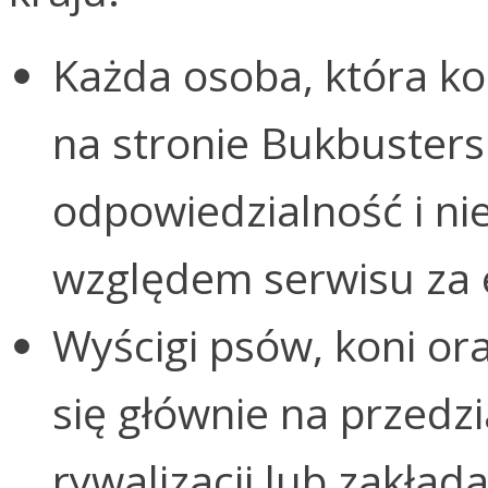
Każda osoba, która k
na stronie Bukbusters.
odpowiedzialność i n
względem serwisu za 
Wyścigi psów, koni o
się głównie na przedzi
rywalizacji lub zakła