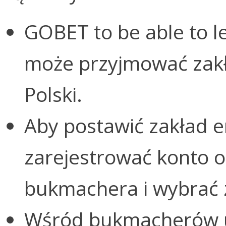
GOBET to be able to l
może przyjmować zakł
Polski.
Aby postawić zakład 
zarejestrować konto 
bukmachera i wybrać z
Wśród bukmacherów u