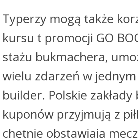
Typerzy mogą także kor
kursu t promocji GO B
stażu bukmachera, umożl
wielu zdarzeń w jednym
builder. Polskie zakład
kuponów przyjmują z piłk
chętnie obstawiają mecz