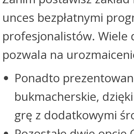
unces bezpłatnymi progn
profesjonalistów. Wiele
pozwala na urozmaicenie 
Ponadto prezentowane
bukmacherskie, dzięk
grę z dodatkowymi śr
Pozostałe dwie opcje 