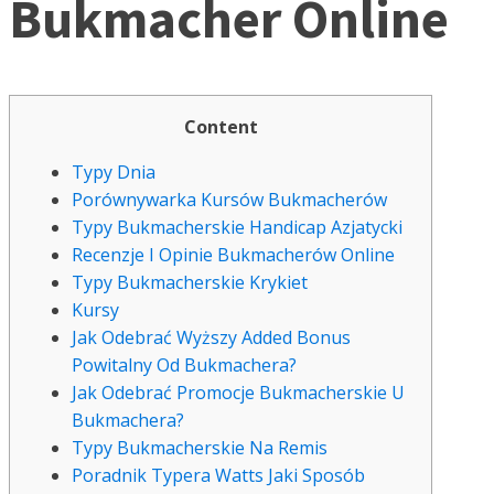
Bukmacher Online
Content
Typy Dnia
Porównywarka Kursów Bukmacherów
Typy Bukmacherskie Handicap Azjatycki
Recenzje I Opinie Bukmacherów Online
Typy Bukmacherskie Krykiet
Kursy
Jak Odebrać Wyższy Added Bonus
Powitalny Od Bukmachera?
Jak Odebrać Promocje Bukmacherskie U
Bukmachera?
Typy Bukmacherskie Na Remis
Poradnik Typera Watts Jaki Sposób