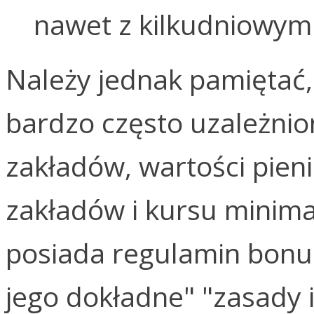
nawet z kilkudniowy
Należy jednak pamiętać,
bardzo często uzależnion
zakładów, wartości pien
zakładów i kursu minim
posiada regulamin bonu
jego dokładne" "zasady 