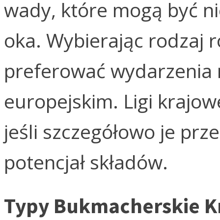
wady, które mogą być ni
oka. Wybierając rodzaj 
preferować wydarzenia 
europejskim. Ligi krajowe
jeśli szczegółowo je prz
potencjał składów.
Typy Bukmacherskie K