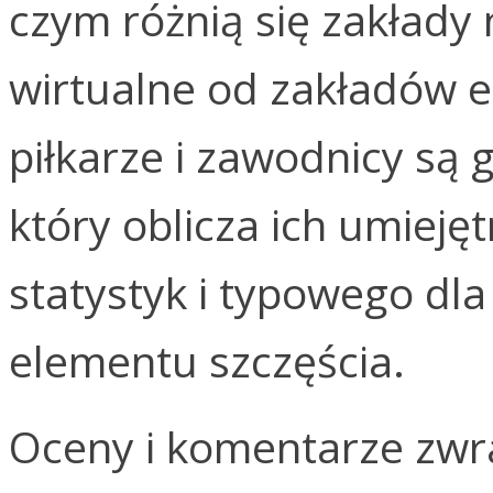
czym różnią się zakłady 
wirtualne od zakładów e
piłkarze i zawodnicy są
który oblicza ich umieję
statystyk i typowego dl
elementu szczęścia.
Oceny i komentarze zwra