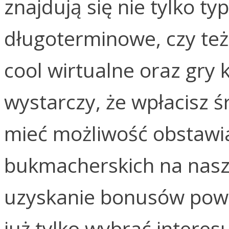
znajdują się nie tylko 
długoterminowe, czy też 
cool wirtualne oraz gry 
wystarczy, że wpłacisz ś
mieć możliwość obstawi
bukmacherskich na nasze
uzyskanie bonusów powi
już tylko wybrać interesu