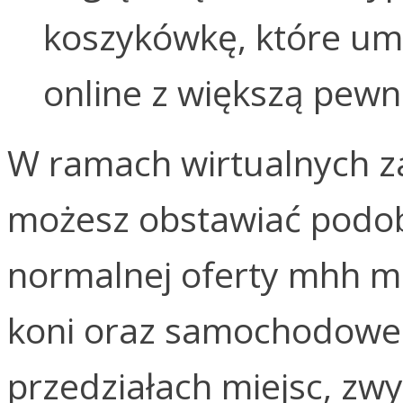
koszykówkę, które um
online z większą pewn
W ramach wirtualnych z
możesz obstawiać podobn
normalnej oferty mhh me
koni oraz samochodowe 
przedziałach miejsc, zwy