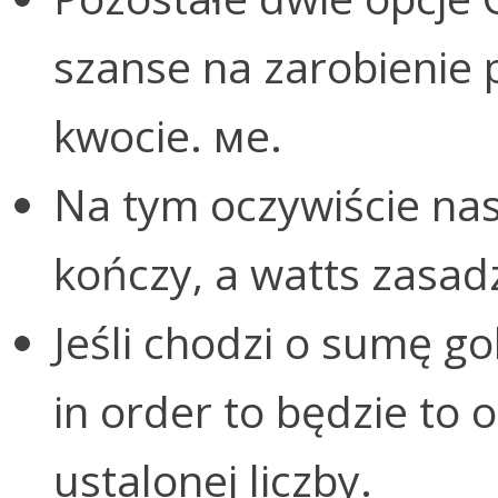
szanse na zarobienie 
kwocie. ме.
Na tym oczywiście nas
kończy, a watts zasad
Jeśli chodzi o sumę go
in order to będzie to 
ustalonej liczby.