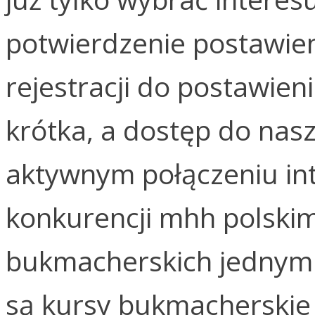
potwierdzenie postawie
rejestracji do postawien
krótka, a dostęp do nasz
aktywnym połączeniu in
konkurencji mhh polski
bukmacherskich jednym 
są kursy bukmacherski