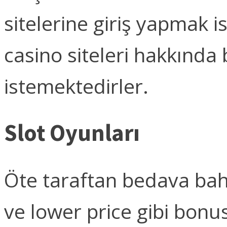
sitelerine giriş yapmak 
casino siteleri hakkında 
istemektedirler.
Slot Oyunları
Öte taraftan bedava bahi
ve lower price gibi bonus