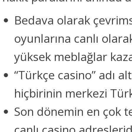
Bedava olarak çevrims
oyunlarına canlı olara
yüksek meblağlar kaz
“Türkçe casino” adı al
hiçbirinin merkezi Türk
Son dönemin en çok ter
canlı casino adreslerid