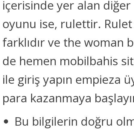
içerisinde yer alan diğe
oyunu ise, rulettir. Rulet
farklıdır ve the woman b
de hemen mobilbahis sites
ile giriş yapın empieza 
para kazanmaya başlay
Bu bilgilerin doğru ol