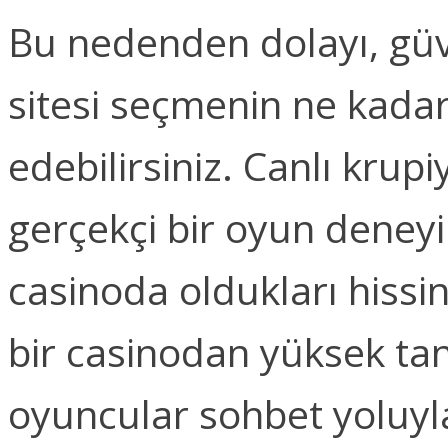
Bu nedenden dolayı, güven
sitesi seçmenin ne kadar
edebilirsiniz. Canlı kru
gerçekçi bir oyun deneyi
casinoda oldukları hissin
bir casinodan yüksek tan
oyuncular sohbet yoluyla