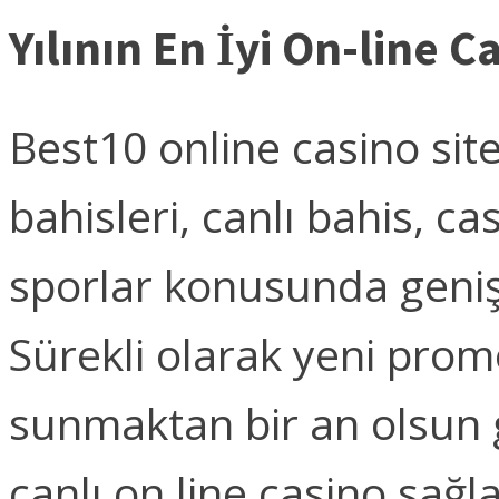
Yılının En İyi On-line C
Best10 online casino site
bahisleri, canlı bahis, ca
sporlar konusunda geniş
Sürekli olarak yeni prom
sunmaktan bir an olsun g
canlı on line casino sağla