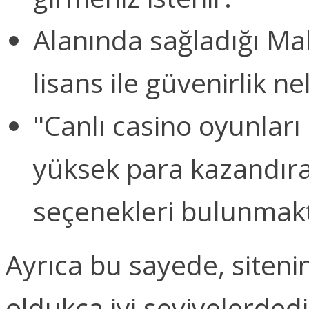
Alanında sağladığı Mal
lisans ile güvenirlik ne
"Canlı casino oyunları
yüksek para kazandı
seçenekleri bulunmakt
Ayrıca bu sayede, siteni
oldukça iyi seviyelerdedi