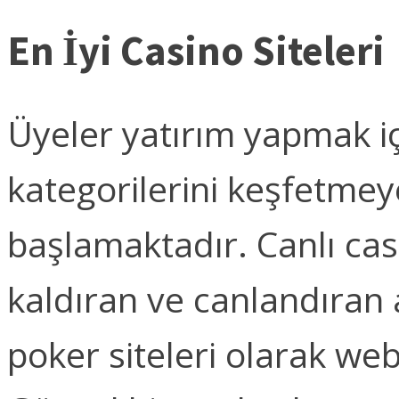
En İyi Casino Siteleri
Üyeler yatırım yapmak iç
kategorilerini keşfetmey
başlamaktadır. Canlı cas
kaldıran ve canlandıran a
poker siteleri olarak we