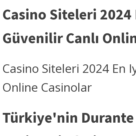
Casino Siteleri 2024
Güvenilir Canlı Onli
Casino Siteleri 2024 En I
Online Casinolar
Türkiye'nin Durante 