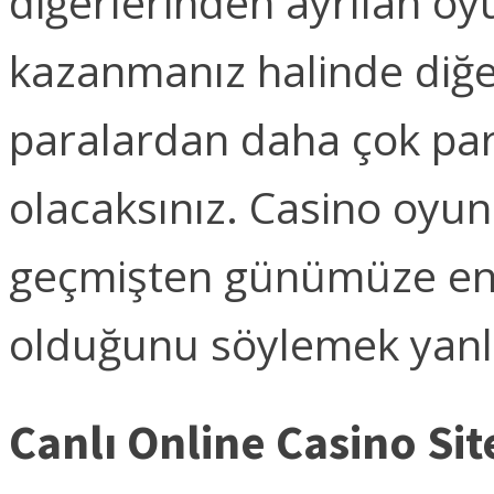
diğerlerinden ayrılan oy
kazanmanız halinde diğe
paralardan daha çok pa
olacaksınız. Casino oyun
geçmişten günümüze en
olduğunu söylemek yanlı
Canlı Online Casino Sit