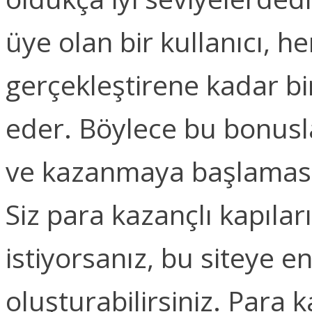
üye olan bir kullanıcı, he
gerçekleştirene kadar bi
eder. Böylece bu bonuslar
ve kazanmaya başlaması
Siz para kazançlı kapıla
istiyorsanız, bu siteye en
oluşturabilirsiniz. Para 