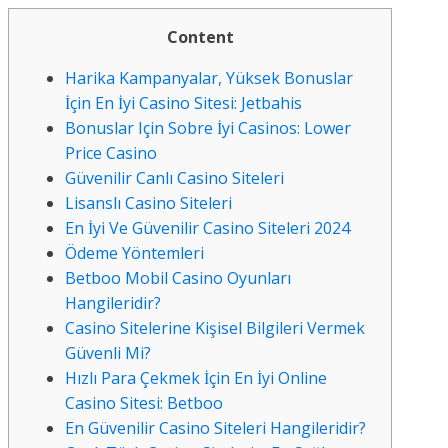
Content
Harika Kampanyalar, Yüksek Bonuslar
İçin En İyi Casino Sitesi: Jetbahis
Bonuslar Için Sobre İyi Casinos: Lower
Price Casino
Güvenilir Canlı Casino Siteleri
Lisanslı Casino Siteleri
En İyi Ve Güvenilir Casino Siteleri 2024
Ödeme Yöntemleri
Betboo Mobil Casino Oyunları
Hangileridir?
Casino Sitelerine Kişisel Bilgileri Vermek
Güvenli Mi?
Hızlı Para Çekmek İçin En İyi Online
Casino Sitesi: Betboo
En Güvenilir Casino Siteleri Hangileridir?