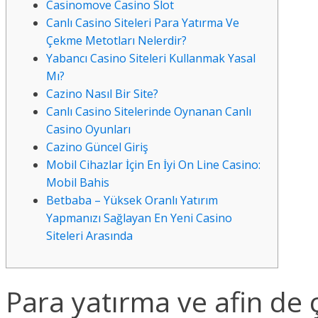
Casinomove Casino Slot
Canlı Casino Siteleri Para Yatırma Ve
Çekme Metotları Nelerdir?
Yabancı Casino Siteleri Kullanmak Yasal
Mı?
Cazino Nasıl Bir Site?
Canlı Casino Sitelerinde Oynanan Canlı
Casino Oyunları
Cazino Güncel Giriş
Mobil Cihazlar İçin En İyi On Line Casino:
Mobil Bahis
Betbaba – Yüksek Oranlı Yatırım
Yapmanızı Sağlayan En Yeni Casino
Siteleri Arasında
Para yatırma ve afin d