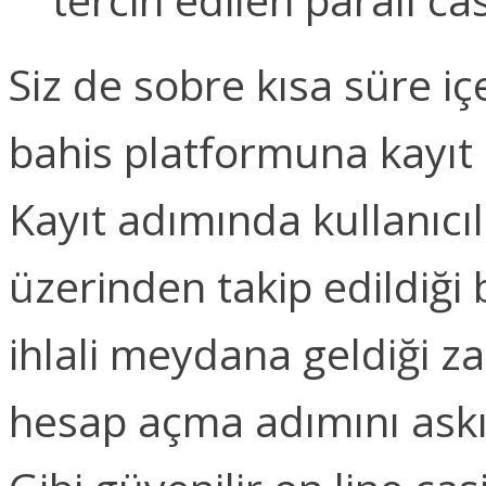
Siz de sobre kısa süre i
bahis platformuna kayıt 
Kayıt adımında kullanıcıla
üzerinden takip edildiği 
ihlali meydana geldiği 
hesap açma adımını askı