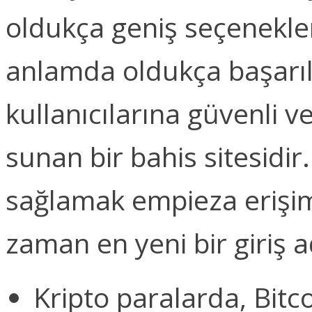
oldukça geniş seçenekle
anlamda oldukça başarılı 
kullanıcılarına güvenli v
sunan bir bahis sitesidi
sağlamak empieza erişim
zaman en yeni bir giriş a
Kripto paralarda, Bitco