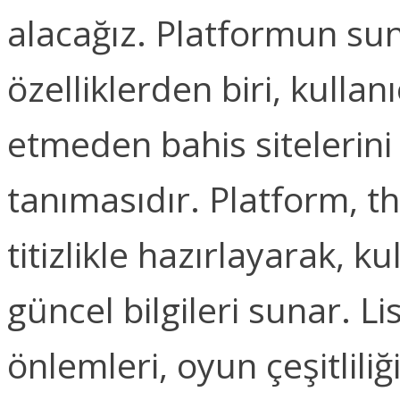
alacağız. Platformun su
özelliklerden biri, kullanı
etmeden bahis sitelerini
tanımasıdır. Platform, th
titizlikle hazırlayarak, ku
güncel bilgileri sunar. 
önlemleri, oyun çeşitlili