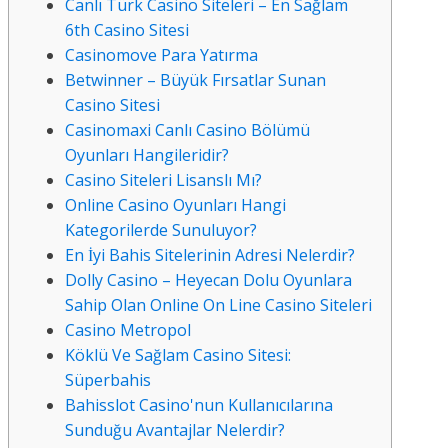
Canlı Türk Casino Siteleri – En Sağlam
6th Casino Sitesi
Casinomove Para Yatırma
Betwinner – Büyük Fırsatlar Sunan
Casino Sitesi
Casinomaxi Canlı Casino Bölümü
Oyunları Hangileridir?
Casino Siteleri Lisanslı Mı?
Online Casino Oyunları Hangi
Kategorilerde Sunuluyor?
En İyi Bahis Sitelerinin Adresi Nelerdir?
Dolly Casino – Heyecan Dolu Oyunlara
Sahip Olan Online On Line Casino Siteleri
Casino Metropol
Köklü Ve Sağlam Casino Sitesi:
Süperbahis
Bahisslot Casino'nun Kullanıcılarına
Sunduğu Avantajlar Nelerdir?