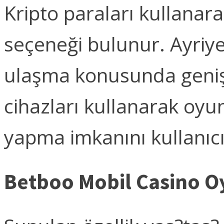
Kripto paraları kullanar
seçeneği bulunur. Ayriye
ulaşma konusunda geniş
cihazları kullanarak oy
yapma imkanını kullanıcı
Betboo Mobil Casino Oy