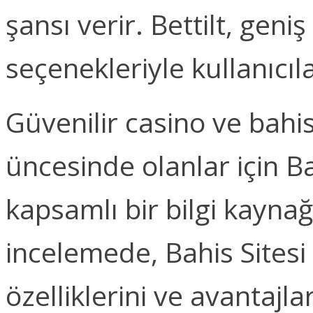
şansı verir. Bettilt, geni
seçenekleriyle kullanıcıla
Güvenilir casino ve bahis
üncesinde olanlar için B
kapsamlı bir bilgi kayna
incelemede, Bahis Sites
özelliklerini ve avantajlar