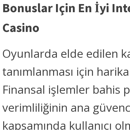
Bonuslar Için En İyi I
Casino
Oyunlarda elde edilen k
tanımlanması için harika b
Finansal işlemler bahis
verimliliğinin ana güvenc
kapsamında kullanıcı olm