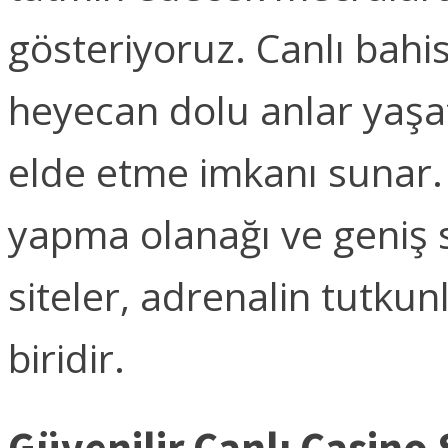
gösteriyoruz. Canlı bahis
heyecan dolu anlar yaş
elde etme imkanı sunar.
yapma olanağı ve geniş s
siteler, adrenalin tutkun
biridir.
Güvenilir Canlı Casino S