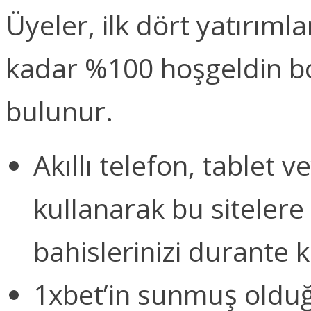
Üyeler, ilk dört yatırım
kadar %100 hoşgeldin 
bulunur.
Akıllı telefon, tablet v
kullanarak bu sitelere 
bahislerinizi durante k
1xbet’in sunmuş oldu