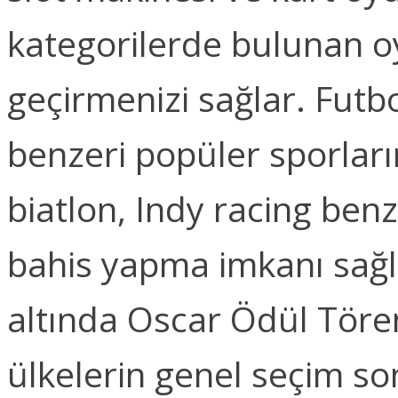
kategorilerde bulunan oy
geçirmenizi sağlar. Futbo
benzeri popüler sporları
biatlon, Indy racing benz
bahis yapma imkanı sağla
altında Oscar Ödül Tören
ülkelerin genel seçim s