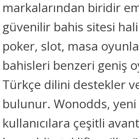
markalarından biridir e
güvenilir bahis sitesi hal
poker, slot, masa oyunla
bahisleri benzeri geniş 
Türkçe dilini destekler ve
bulunur. Wonodds, yeni 
kullanıcılara çeşitli ava