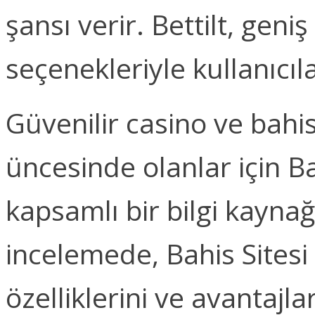
şansı verir. Bettilt, geni
seçenekleriyle kullanıcıla
Güvenilir casino ve bahis
üncesinde olanlar için B
kapsamlı bir bilgi kayna
incelemede, Bahis Sites
özelliklerini ve avantajlar