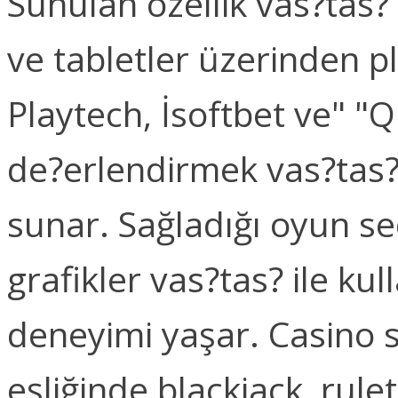
Sunulan özellik vas?tas? 
ve tabletler üzerinden p
Playtech, İsoftbet ve" "Q
de?erlendirmek vas?tas?
sunar. Sağladığı oyun seç
grafikler vas?tas? ile ku
deneyimi yaşar. Casino si
eşliğinde blackjack, rule