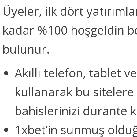
Üyeler, ilk dört yatırım
kadar %100 hoşgeldin 
bulunur.
Akıllı telefon, tablet v
kullanarak bu sitelere 
bahislerinizi durante k
1xbet’in sunmuş oldu