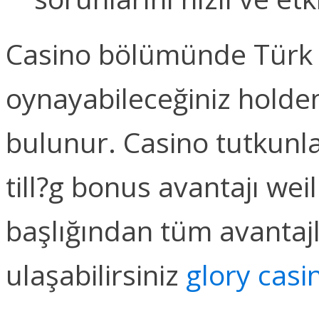
Casino bölümünde Türk 
oynayabileceğiniz holdem
bulunur. Casino tutkunları
till?g bonus avantajı wei
başlığından tüm avantaj
ulaşabilirsiniz
glory casi