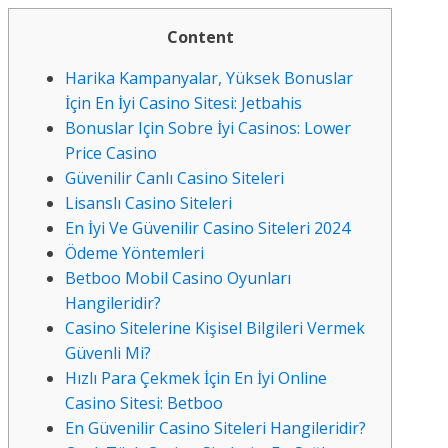
Content
Harika Kampanyalar, Yüksek Bonuslar
İçin En İyi Casino Sitesi: Jetbahis
Bonuslar Için Sobre İyi Casinos: Lower
Price Casino
Güvenilir Canlı Casino Siteleri
Lisanslı Casino Siteleri
En İyi Ve Güvenilir Casino Siteleri 2024
Ödeme Yöntemleri
Betboo Mobil Casino Oyunları
Hangileridir?
Casino Sitelerine Kişisel Bilgileri Vermek
Güvenli Mi?
Hızlı Para Çekmek İçin En İyi Online
Casino Sitesi: Betboo
En Güvenilir Casino Siteleri Hangileridir?