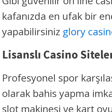
Gibi güvenilir on line cas
kafanızda en ufak bir e
yapabilirsiniz
glory casin
Lisanslı Casino Sitele
Profesyonel spor karşıla
olarak bahis yapma imka
slot makinesi ve kart oyu