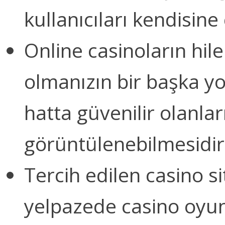
kullanıcıları kendisine
Online casinoların hi
olmanızın bir başka y
hatta güvenilir olanla
görüntülenebilmesidir
Tercih edilen casino si
yelpazede casino oyun ç