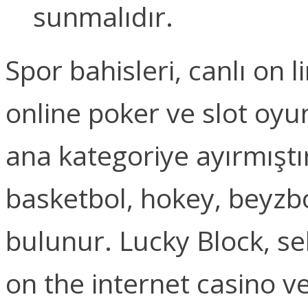
sunmalıdır.
Spor bahisleri, canlı on 
online poker ve slot oyu
ana kategoriye ayırmıştı
basketbol, hokey, beyzb
bulunur. Lucky Block, sek
on the internet casino v