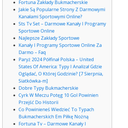
Fortuna Zakłady Bukmacherskie
Jakie Są Popularne Strony Z Darmowymi
Kanałami Sportowymi Online?
Sts Tv Set – Darmowe Kanały I Programy
Sportowe Online
Najlepsze Zakłady Sportowe
Kanały I Programy Sportowe Online Za
Darmo – Faq
Paryż 2024 Półfinał Polska – United
States Of America: Typy I Analiza! Gdzie
Oglądać, O Której Godzinie? [7 Sierpnia,
Siatkówka-m]
Dobre Typy Bukmacherskie
Cyrk W Meczu Potęg 10 Gol Powinien
Przejść Do Historii
Co Powinieneś Wiedzieć To Typach
Bukmacherskich Em Piłkę Nożną
Fortuna Tv – Darmowe Kanały I