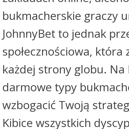
bukmacherskie graczy un
JohnnyBet to jednak pr
społecznościowa, która z
każdej strony globu. Na 
darmowe typy bukmache
wzbogacić Twoją strate
Kibice wszystkich dyscyp