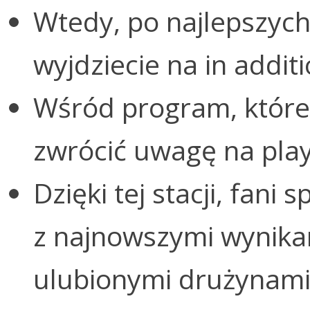
Wtedy, po najlepszyc
wyjdziecie na in additi
Wśród program, które 
zwrócić uwagę na playe
Dzięki tej stacji, fan
z najnowszymi wynika
ulubionymi drużynami