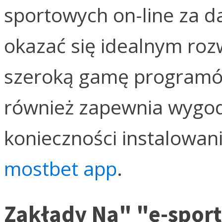
sportowych on-line za d
okazać się idealnym roz
szeroką gamę programów
również zapewnia wygod
konieczności instalowa
mostbet app
.
Zakłady Na" "e-sport