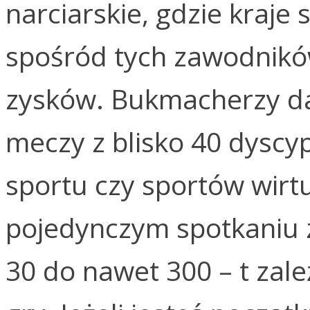
narciarskie, gdzie kraj
spośród tych zawodnik
zysków. Bukmacherzy da
meczy z blisko 40 dyscyp
sportu czy sportów wirt
pojedynczym spotkaniu 
30 do nawet 300 – t zal