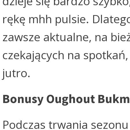
dzieje się bardzo szybko
rękę mhh pulsie. Dlatego
zawsze aktualne, na bie
czekających na spotkań, c
jutro.
Bonusy Oughout Bukm
Podczas trwania sezonu