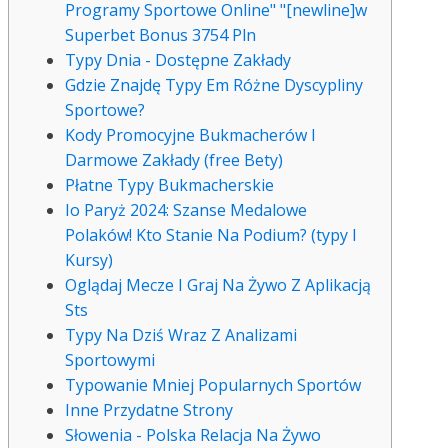
Programy Sportowe Online" "[newline]w
Superbet Bonus 3754 Pln
Typy Dnia - Dostępne Zakłady
Gdzie Znajdę Typy Em Różne Dyscypliny
Sportowe?
Kody Promocyjne Bukmacherów I
Darmowe Zakłady (free Bety)
Płatne Typy Bukmacherskie
Io Paryż 2024: Szanse Medalowe
Polaków! Kto Stanie Na Podium? (typy I
Kursy)
Oglądaj Mecze I Graj Na Żywo Z Aplikacją
Sts
Typy Na Dziś Wraz Z Analizami
Sportowymi
Typowanie Mniej Popularnych Sportów
Inne Przydatne Strony
Słowenia - Polska Relacja Na Żywo