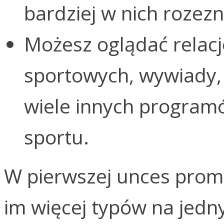
bardziej w nich rozez
Możesz oglądać relacj
sportowych, wywiady, 
wiele innych program
sportu.
W pierwszej unces prom
im więcej typów na jed