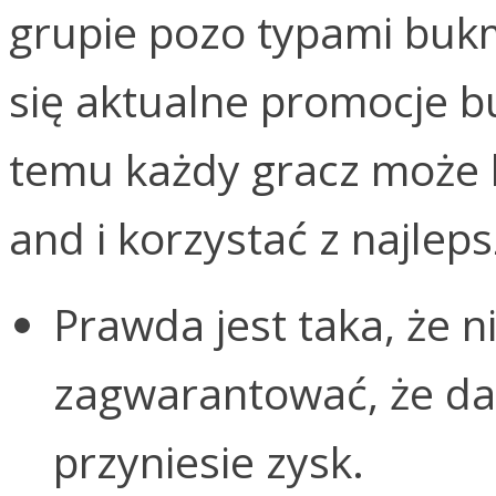
grupie pozo typami buk
się aktualne promocje b
temu każdy gracz może 
and i korzystać z najleps
Prawda jest taka, że 
zagwarantować, że d
przyniesie zysk.