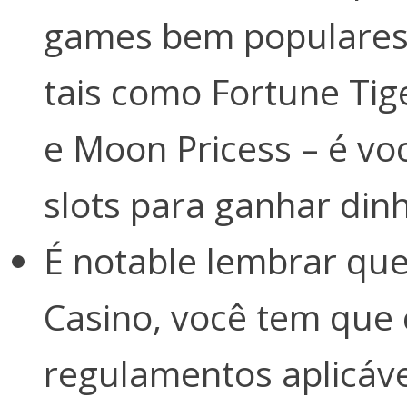
games bem populares 
tais como Fortune Tig
e Moon Pricess – é vo
slots para ganhar dinh
É notable lembrar que
Casino, você tem que c
regulamentos aplicáve