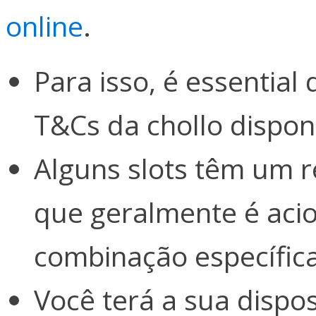
online
.
Para isso, é essential
T&Cs da chollo dispon
Alguns slots têm um r
que geralmente é ac
combinação específica
Você terá a sua dispo