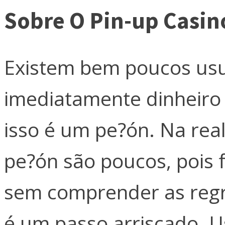
Sobre O Pin-up Casin
Existem bem poucos usuá
imediatamente dinheiro 
isso é um pe?ón. Na rea
pe?ón são poucos, pois 
sem comprender as regr
é um passo arriscado. 