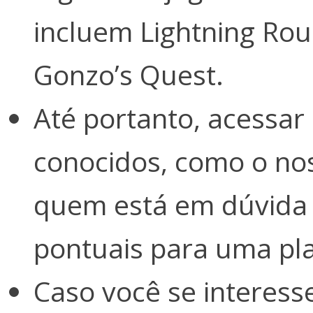
incluem Lightning Roul
Gonzo’s Quest.
Até portanto, acessar
conocidos, como o no
quem está em dúvida 
pontuais para uma pl
Caso você se interesse