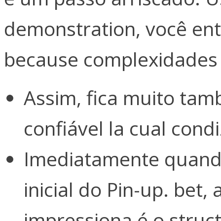
demonstration, você en
because complexidades 
Assim, fica muito tamb
confiável la cual cond
Imediatamente quando
inicial do Pin-up. bet
impressiona é o struct