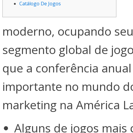
Catálogo De Jogos
moderno, ocupando seu 
segmento global de jogos
que a conferência anua
importante no mundo do
marketing na América La
Alguns de jogos mais 