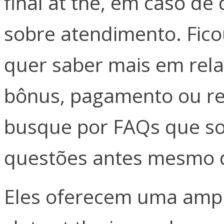
final at the, em caso de
sobre atendimento. Fic
quer saber mais em rel
bônus, pagamento ou re
busque por FAQs que so
questões antes mesmo d
Eles oferecem uma amp