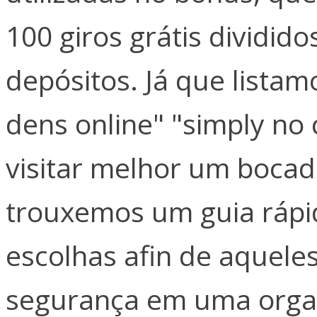
100 giros grátis dividid
depósitos. Já que lista
dens online" "simply no 
visitar melhor um bocad
trouxemos um guia rápid
escolhas afin de aquele
segurança em uma orga