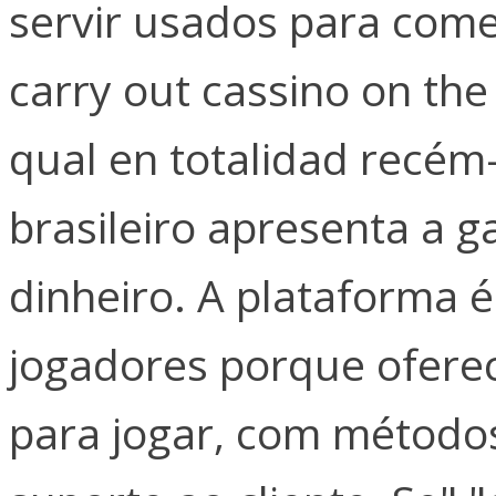
servir usados para come
carry out cassino on the 
qual en totalidad recém
brasileiro apresenta a 
dinheiro. A plataforma 
jogadores porque ofere
para jogar, com método