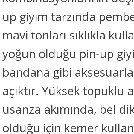
up giyim tarzında pembe,
mavi tonları sıklıkla kull
yoğun olduğu pin-up giyi
bandana gibi aksesuarla
açıktır. Yüksek topuklu a
usanza akımında, bel di
olduğu için kemer kullan