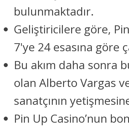
bulunmaktadır.
Geliştiricilere göre, P
7'ye 24 esasına göre ç
Bu akım daha sonra b
olan Alberto Vargas ve
sanatçının yetişmesine
Pin Up Casino’nun bo