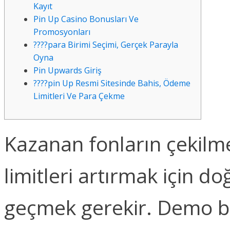
Kayıt
Pin Up Casino Bonusları Ve
Promosyonları
????para Birimi Seçimi, Gerçek Parayla
Oyna
Pin Upwards Giriş
????pin Up Resmi Sitesinde Bahis, Ödeme
Limitleri Ve Para Çekme
Kazanan fonların çekilm
limitleri artırmak için 
geçmek gerekir. Demo 