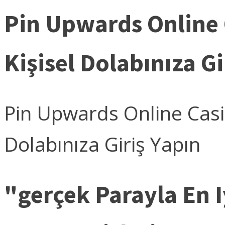
Pin Upwards Online
Kişisel Dolabınıza Gi
Pin Upwards Online Casi
Dolabınıza Giriş Yapın️
"gerçek Parayla En I