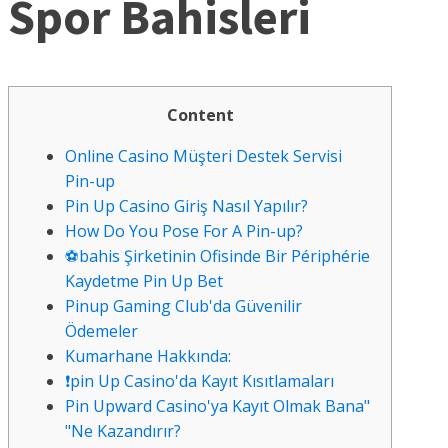
Spor Bahisleri
Content
Online Casino Müşteri Destek Servisi
Pin-up
Pin Up Casino Giriş Nasıl Yapılır?
How Do You Pose For A Pin-up?
⚽️bahis Şirketinin Ofisinde Bir Périphérie
Kaydetme Pin Up Bet
Pinup Gaming Club'da Güvenilir
Ödemeler
Kumarhane Hakkında:
❗️pin Up Casino'da Kayıt Kısıtlamaları
Pin Upward Casino'ya Kayıt Olmak Bana"
"Ne Kazandırır?