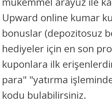
mükemmel arayüz ile kara
Upward online kumar k
bonuslar (depozitosuz bo
hediyeler için en son p
kuponlara ilk erişenlerdi
para" "yatırma işleminde
kodu bulabilirsiniz.