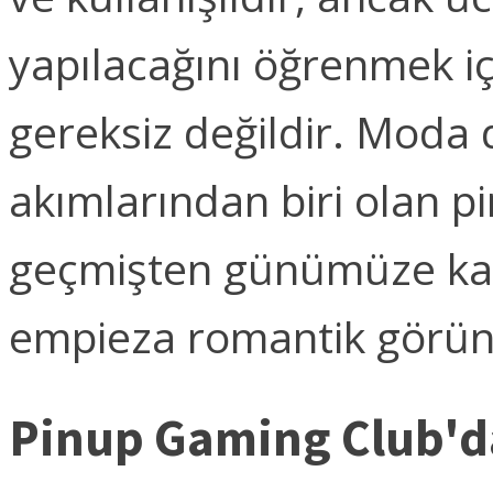
yapılacağını öğrenmek iç
gereksiz değildir. Moda
akımlarından biri olan p
geçmişten günümüze kali
empieza romantik görünü
Pinup Gaming Club'd