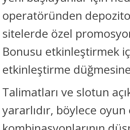
operatöründen depozitos
sitelerde özel promosyon 
Bonusu etkinleştirmek içi
etkinleştirme düğmesine 
Talimatları ve slotun aç
yararlıdır, böylece oyu
kombinasyonlarının düşm