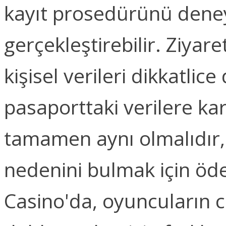
kayıt prosedürünü deney
gerçekleştirebilir. Ziya
kişisel verileri dikkatlic
pasaporttaki verilere karş
tamamen aynı olmalıdır, 
nedenini bulmak için öd
Casino'da, oyuncuların c