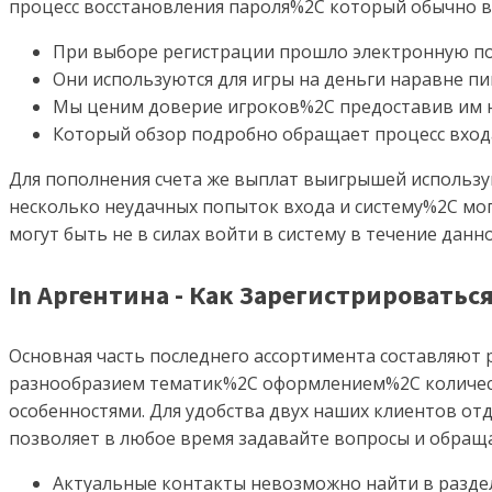
процесс восстановления пароля%2C который обычно в
При выборе регистрации прошло электронную поч
Они используются для игры на деньги наравне п
Мы ценим доверие игроков%2C предоставив им н
Который обзор подробно обращает процесс входа
Для пополнения счета же выплат выигрышей использ
несколько неудачных попыток входа и систему%2C мо
могут быть не в силах войти в систему в течение данн
In Аргентина - Как Зарегистрироватьс
Основная часть последнего ассортимента составляют
разнообразием тематик%2C оформлением%2C количест
особенностями. Для удобства двух наших клиентов от
позволяет в любое время задавайте вопросы и обращ
Актуальные контакты невозможно найти в разделе