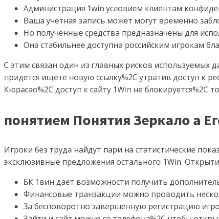
Администрация 1win условием клиентам конфиде
Ваша учетная запись может могут временно забл
Но полученные средства предназначены для испо
Она стабильнее доступна российским игрокам бла
С этим связан один из главных рисков используемых д
придется ищете новую ссылку%2C утратив доступ к р
Кюрасао%2C доступ к сайту 1Win не блокируется%2C т
понятием Понятия Зеркало а Ег
Игроки без труда найдут пари на статистические показ
эксклюзивные предложения остального 1Win. Открытие
БК 1вин дает возможности получить дополнитель
Финансовые транзакции можно проводить неско
За бесповоротно завершенную регистрацию игро
Зайти и сайт можно со телефона%2C чтобы откры