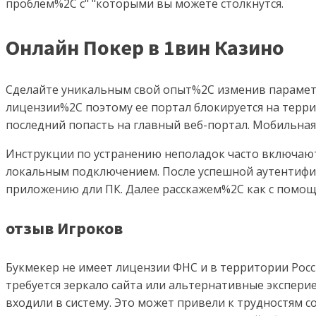
проблем%2C с" "которыми вы можете столкнутся.
Онлайн Покер в 1вин Казино
Сделайте уникальным свой опыт%2C изменив параметр
лицензии%2C поэтому ее портал блокируется на терр
последний попасть на главный веб-портал. Мобильная
Инструкции по устранению неполадок часто включают
локальным подключением. После успешной аутентифика
приложению дли ПК. Далее расскажем%2C как с помощ
отзыв Игроков
Букмекер не имеет лицензии ФНС и в территории Росс
требуется зеркало сайта или альтернативные экспери
входили в систему. Это может привели к трудностям 