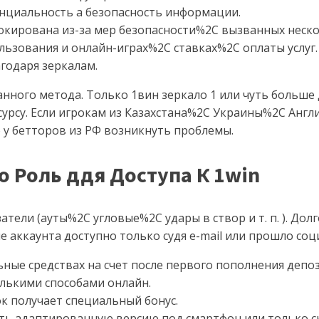
нциальность а безопасность информации.
окирована из-за мер безопасности%2C вызванных неск
льзования и онлайн-играх%2C ставках%2C оплаты услуг.
годаря зеркалам.
анного метода. Только 1вин зеркало 1 или чуть больше 
есурсу. Если игрокам из Казахстана%2C Украины%2C Ан
о у бетторов из РФ возникнуть проблемы.
о Роль ддя Доступа К 1win
атели (ауты%2C угловые%2C удары в створ и т. п. ). До
 аккаунта доступно только судя e-mail или прошло соц
ные средствах на счет после первого пополнения депоз
лькими способами онлайн.
к получает специальный бонус.
ть адаптированную версию под смартфон или только ск