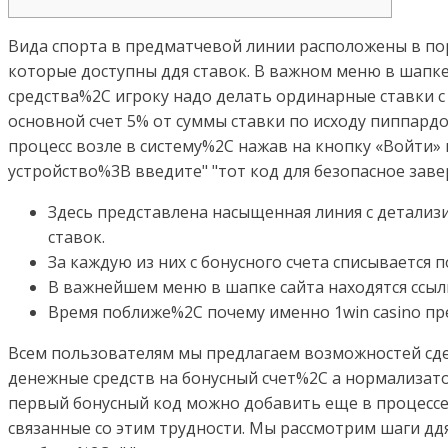
Вида спорта в предматчевой линии расположены в 
которые доступны ддя ставок. В важном меню в шапке 
средства%2C игроку надо делать ординарные ставки с
основной счет 5% от суммы ставки по исходу пиппард
процесс возле в систему%2C нажав на кнопку «Войти»
устройство%3B введите" "тот код для безопасное заве
Здесь представлена насыщенная линия с детали
ставок.
За каждую из них с бонусного счета списывается
В важнейшем меню в шапке сайта находятся ссылк
Время поближе%2C почему именно 1win casino пр
Всем пользователям мы предлагаем возможностей сде
денежные средств на бонусный счет%2C а нормализато
первый бонусный код можно добавить еще в процессе 
связанные со этим трудности. Мы рассмотрим шаги д