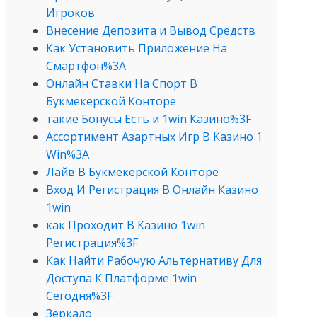
Игроков
Внесение Депозита и Вывод Средств
Как Установить Приложение На
Смартфон%3A
Онлайн Ставки На Спорт В
Букмекерской Конторе
такие Бонусы Есть и 1win Казино%3F
Ассортимент Азартных Игр В Казино 1
Win%3A
Лайв В Букмекерской Конторе
Вход И Регистрация В Онлайн Казино
1win
как Проходит В Казино 1win
Регистрация%3F
Как Найти Рабочую Альтернативу Для
Доступа К Платформе 1win
Сегодня%3F
Зеркало