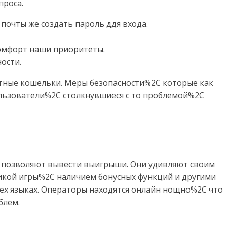
проса.
почты же создать пароль ддя входа.
омфорт наши приоритеты.
ости.
тные кошельки. Меры безопасности%2C которые как
ользователи%2C столкнувшиеся с то проблемой%2C
х позволяют вывести выигрыши. Они удивляют своим
кой игры%2C наличием бонусных функций и другими
сех языках. Операторы находятся онлайн нощно%2C что
блем.