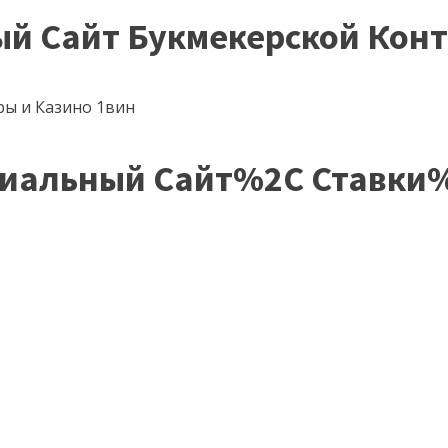
й Сайт Букмекерской Конт
ры и Казино 1вин
ициальный Сайт%2C Ставки