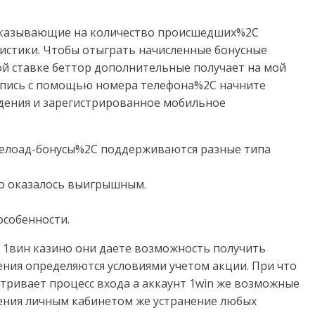
 указывающие на количество происшедших%2C
атистики. Чтобы отыграть начисленные бонусные
ой ставке беттор дополнительные получает на мой
 запись с помощью номера телефона%2C начните
ждения и зарегистрированное мобильное
релоад-бонусы%2C поддерживаются разные типа
жно оказалось выигрышным.
особенности.
 1вин казино они даете возможность получить
ния определяются условиями учетом акции. При что
тривает процесс входа а аккаунт 1win же возможные
ления личным кабинетом же устранение любых