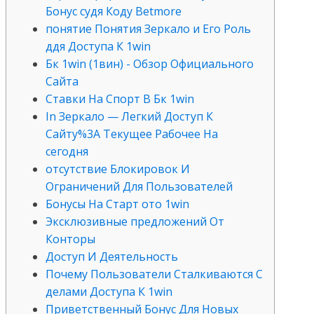
Бонус судя Коду Betmore
понятие Понятия Зеркало и Его Роль
ддя Доступа К 1win
Бк 1win (1вин) - Обзор Официального
Сайта
Ставки На Спорт В Бк 1win
In Зеркало — Легкий Доступ К
Сайту%3A Текущее Рабочее На
сегодня
отсутствие Блокировок И
Ограничений Для Пользователей
Бонусы На Старт ото 1win
Эксклюзивные предложений От
Конторы
Доступ И Деятельность
Почему Пользователи Сталкиваются С
делами Доступа К 1win
Приветственный Бонус Для Новых