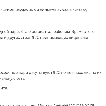
олькими неудачными попыток входа в систему.
дней адрес было оставаться рабочим. Время этого
глии и других стран%2C принимающих лицензию
лгосрочные пари отсутствуют%2C но нет похожие на их
иальную сеть.
ита.
ачать приложение 1Вин на Android%2C iOS%2C ПК.