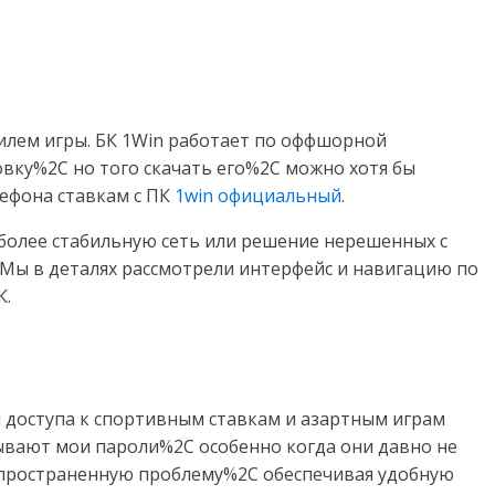
илем игры. БК 1Win работает по оффшорной
вку%2C но того скачать его%2C можно хотя бы
лефона ставкам с ПК
1win официальный
.
более стабильную сеть или решение нерешенных с
 Мы в деталях рассмотрели интерфейс и навигацию по
К.
я доступа к спортивным ставкам и азартным играм
бывают мои пароли%2C особенно когда они давно не
распространенную проблему%2C обеспечивая удобную