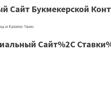
й Сайт Букмекерской Конт
ры и Казино 1вин
ициальный Сайт%2C Ставки