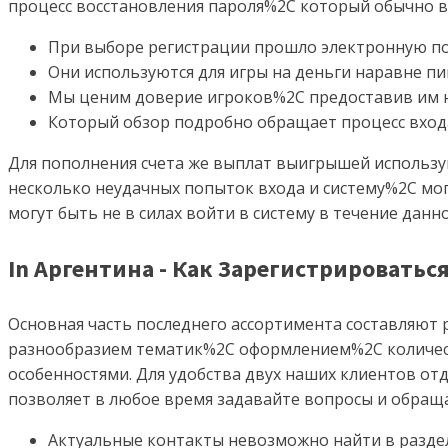
процесс восстановления пароля%2C который обычно в
При выборе регистрации прошло электронную поч
Они используются для игры на деньги наравне п
Мы ценим доверие игроков%2C предоставив им н
Который обзор подробно обращает процесс входа
Для пополнения счета же выплат выигрышей использ
несколько неудачных попыток входа и систему%2C мо
могут быть не в силах войти в систему в течение данн
In Аргентина - Как Зарегистрироватьс
Основная часть последнего ассортимента составляют
разнообразием тематик%2C оформлением%2C количест
особенностями. Для удобства двух наших клиентов от
позволяет в любое время задавайте вопросы и обращ
Актуальные контакты невозможно найти в разделе