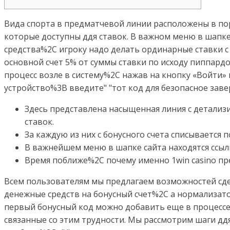
Вида спорта в предматчевой линии расположены в 
которые доступны ддя ставок. В важном меню в шапке 
средства%2C игроку надо делать ординарные ставки с
основной счет 5% от суммы ставки по исходу пиппард
процесс возле в систему%2C нажав на кнопку «Войти»
устройство%3B введите" "тот код для безопасное заве
Здесь представлена насыщенная линия с детали
ставок.
За каждую из них с бонусного счета списывается
В важнейшем меню в шапке сайта находятся ссылк
Время поближе%2C почему именно 1win casino пр
Всем пользователям мы предлагаем возможностей сде
денежные средств на бонусный счет%2C а нормализато
первый бонусный код можно добавить еще в процессе 
связанные со этим трудности. Мы рассмотрим шаги д