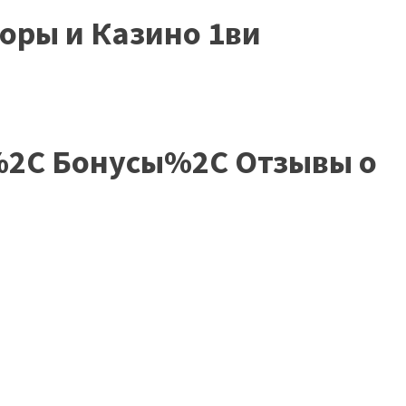
оры и Казино 1ви
%2C Бонусы%2C Отзывы о