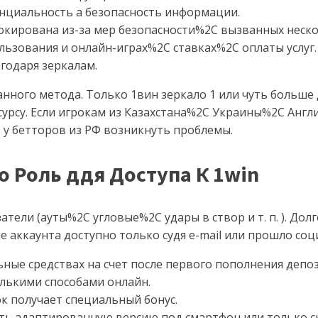
нциальность а безопасность информации.
окирована из-за мер безопасности%2C вызванных неск
льзования и онлайн-играх%2C ставках%2C оплаты услуг.
годаря зеркалам.
анного метода. Только 1вин зеркало 1 или чуть больше 
есурсу. Если игрокам из Казахстана%2C Украины%2C Ан
о у бетторов из РФ возникнуть проблемы.
о Роль ддя Доступа К 1win
атели (ауты%2C угловые%2C удары в створ и т. п. ). До
 аккаунта доступно только судя e-mail или прошло соц
ные средствах на счет после первого пополнения депоз
лькими способами онлайн.
к получает специальный бонус.
ть адаптированную версию под смартфон или только ск