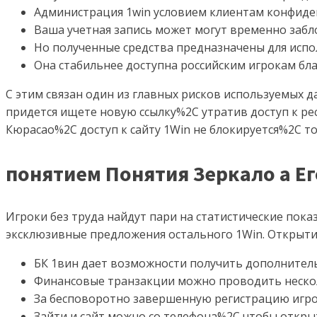
Администрация 1win условием клиентам конфиде
Ваша учетная запись может могут временно забл
Но полученные средства предназначены для испо
Она стабильнее доступна российским игрокам бла
С этим связан один из главных рисков используемых д
придется ищете новую ссылку%2C утратив доступ к р
Кюрасао%2C доступ к сайту 1Win не блокируется%2C т
понятием Понятия Зеркало а Ег
Игроки без труда найдут пари на статистические показ
эксклюзивные предложения остального 1Win. Открытие
БК 1вин дает возможности получить дополнитель
Финансовые транзакции можно проводить неско
За бесповоротно завершенную регистрацию игро
Зайти и сайт можно со телефона%2C чтобы откры