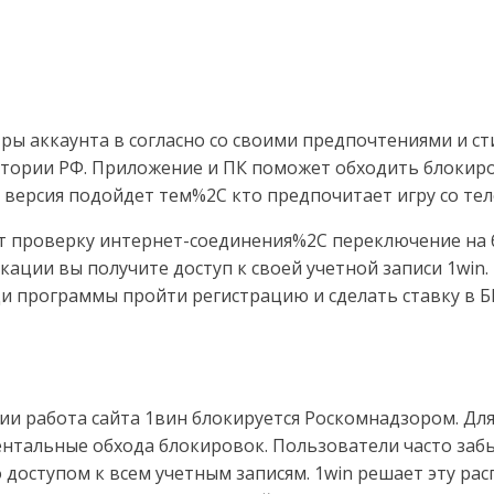
ы аккаунта в согласно со своими предпочтениями и ст
итории РФ. Приложение и ПК поможет обходить блокиро
 версия подойдет тем%2C кто предпочитает игру со те
 проверку интернет-соединения%2C переключение на 
ции вы получите доступ к своей учетной записи 1win.
и программы пройти регистрацию и сделать ставку в Б
ии работа сайта 1вин блокируется Роскомнадзором. Дл
ентальные обхода блокировок. Пользователи часто за
со доступом к всем учетным записям. 1win решает эту 