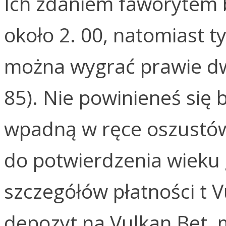
Ich zdaniem faworytem 
około 2. 00, natomiast
można wygrać prawie dwa
85). Nie powinieneś się
wpadną w ręce oszustów,
do potwierdzenia wieku 
szczegółów płatności t 
depozyt na Vulkan Bet,