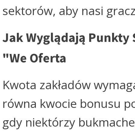
sektorów, aby nasi gracz
Jak Wyglądają Punkty 
"We Oferta
Kwota zakładów wymagan
równa kwocie bonusu po
gdy niektórzy bukmacher