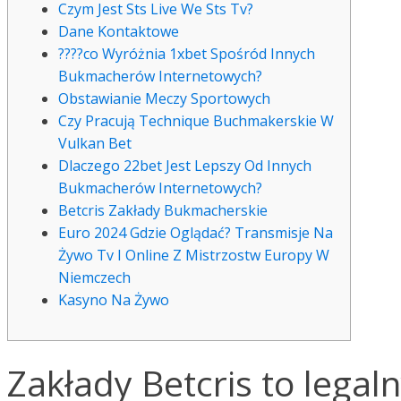
Czym Jest Sts Live We Sts Tv?
Dane Kontaktowe
????co Wyróżnia 1xbet Spośród Innych
Bukmacherów Internetowych?
Obstawianie Meczy Sportowych
Сzy Pracują Technique Buchmakerskie W
Vulkan Bet
Dlaczego 22bet Jest Lepszy Od Innych
Bukmacherów Internetowych?
Betcris Zakłady Bukmacherskie
Euro 2024 Gdzie Oglądać? Transmisje Na
Żywo Tv I Online Z Mistrzostw Europy W
Niemczech
Kasyno Na Żywo
Zakłady Betcris to legal