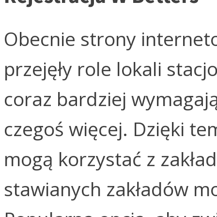
Obecnie strony interne
przejęły role lokali stac
coraz bardziej wymagając
czegoś więcej. Dzięki te
mogą korzystać z zakła
stawianych zakładów mot