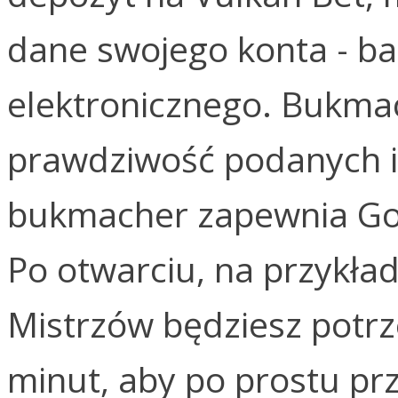
dane swojego konta - b
elektronicznego. Bukma
prawdziwość podanych in
bukmacher zapewnia Goś
Po otwarciu, na przykład
Mistrzów będziesz potrz
minut, aby po prostu pr