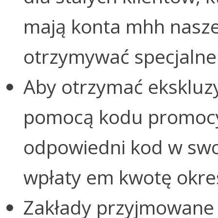
mają konta mhh naszej 
otrzymywać specjalne 
Aby otrzymać ekskluz
pomocą kodu promocy
odpowiedni kod w swo
wpłaty em kwotę okreś
Zakłady przyjmowane 