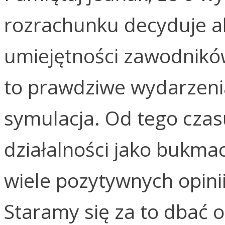
rozrachunku decyduje a
umiejętności zawodników
to prawdziwe wydarzenia
symulacja. Od tego czas
działalności jako bukma
wiele pozytywnych opini
Staramy się za to dbać o