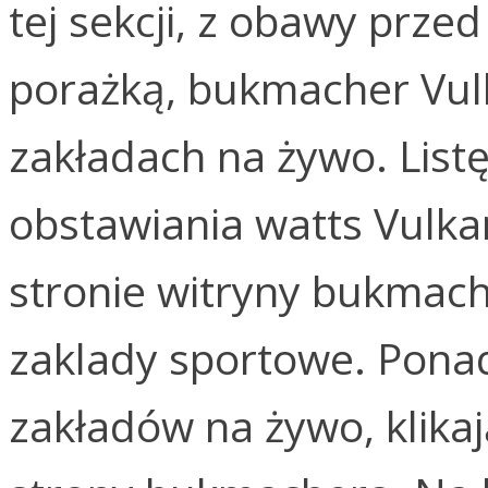
tej sekcji, z obawy prz
porażką, bukmacher Vulk
zakładach na żywo. Lis
obstawiania watts Vulka
stronie witryny bukmach
zaklady sportowe. Ponad
zakładów na żywo, klika