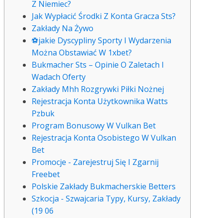
Z Niemiec?
Jak Wypłacić Środki Z Konta Gracza Sts?
Zakłady Na Żywo
⚽jakie Dyscypliny Sporty I Wydarzenia
Można Obstawiać W 1xbet?
Bukmacher Sts – Opinie O Zaletach I
Wadach Oferty
Zakłady Mhh Rozgrywki Piłki Nożnej
Rejestracja Konta Użytkownika Watts
Pzbuk
Program Bonusowy W Vulkan Bet
Rejestracja Konta Osobistego W Vulkan
Bet
Promocje - Zarejestruj Się I Zgarnij
Freebet
Polskie Zakłady Bukmacherskie Betters
Szkocja - Szwajcaria Typy, Kursy, Zakłady
(19 06