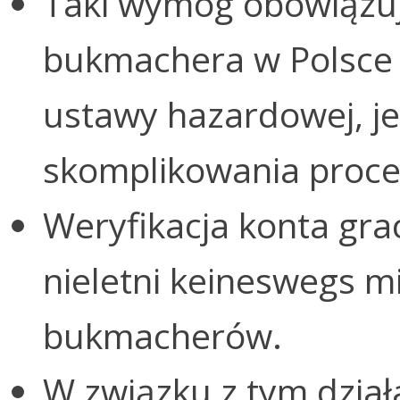
Taki wymóg obowiązuj
bukmachera w Polsce 
ustawy hazardowej, j
skomplikowania proces
Weryfikacja konta grac
nieletni keineswegs mi
bukmacherów.
W związku z tym dział