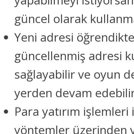
güncel olarak kullanm
Yeni adresi öğrendikte
güncellenmiş adresi k
sağlayabilir ve oyun d
yerden devam edebilir
Para yatırım işlemleri 
yöntemler üzerinden y