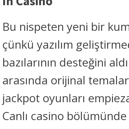
In Casino
Bu nispeten yeni bir k
çünkü yazılım geliştirm
bazılarının desteğini ald
arasında orijinal temalar
jackpot oyunları empieza
Canlı casino bölümünde 