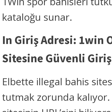
1Win spor bahisleri tutku
kataloğu sunar.
In Giriş Adresi: 1win 
Sitesine Güvenli Giriş
Elbette illegal bahis sit
tutmak zorunda kalıyor.