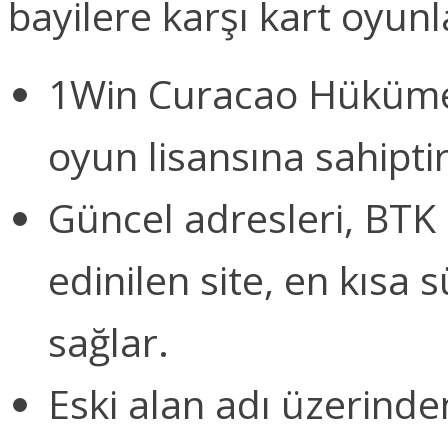
bayilere karşı kart oyunl
1Win Curacao Hükümeti
oyun lisansına sahiptir
Güncel adresleri, BTK 
edinilen site, en kısa
sağlar.
Eski alan adı üzerinde