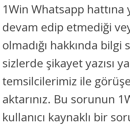
1Win Whatsapp hattına y
devam edip etmediği vey
olmadığı hakkında bilgi sa
sizlerde şikayet yazısı
temsilcilerimiz ile görü
aktarınız. Bu sorunun 1
kullanıcı kaynaklı bir s