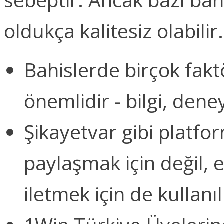
oldukça kalitesiz olabilir.
Bahislerde birçok fa
önemlidir - bilgi, dene
Şikayetvar gibi platfor
paylaşmak için değil, e
iletmek için de kullanı