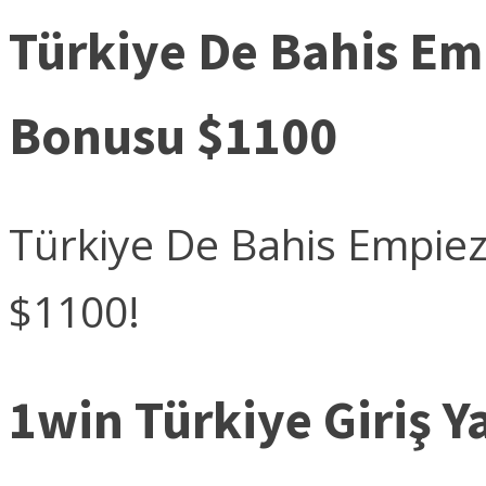
Türkiye De Bahis Em
Bonusu $1100
Türkiye De Bahis Empie
$1100!
1win Türkiye Giriş 