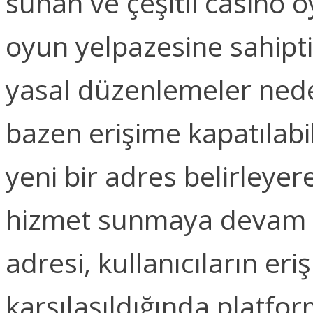
sunan ve çeşitli casino o
oyun yelpazesine sahipti
yasal düzenlemeler nede
bazen erişime kapatılab
yeni bir adres belirleyere
hizmet sunmaya devam e
adresi, kullanıcıların eri
karşılaşıldığında platfor