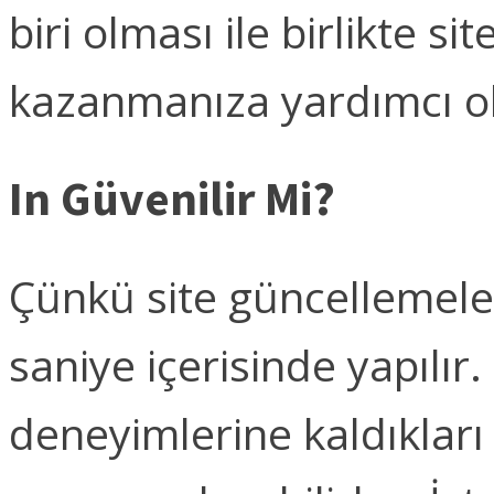
biri olması ile birlikte s
kazanmanıza yardımcı ola
In Güvenilir Mi?
Çünkü site güncellemele
saniye içerisinde yapılır
deneyimlerine kaldıklar