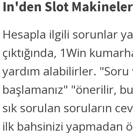
In'den Slot Makineler
Hesapla ilgili sorunlar y
çıktığında, 1Win kumarha
yardım alabilirler. "Sor
başlamanız" "önerilir, 
sık sorulan soruların ce
ilk bahsinizi yapmadan 