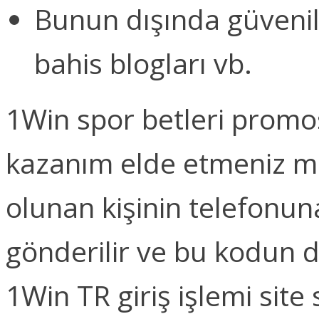
Bunun dışında güvenili
bahis blogları vb.
1Win spor betleri promo
kazanım elde etmeniz m
olunan kişinin telefonu
gönderilir ve bu kodun 
1Win TR giriş işlemi site