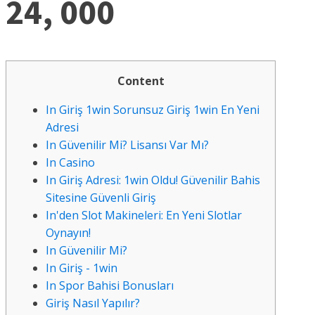
24, 000
Content
In Giriş 1win Sorunsuz Giriş 1win En Yeni
Adresi
In Güvenilir Mi? Lisansı Var Mı?
In Casino
In Giriş Adresi: 1win Oldu! Güvenilir Bahis
Sitesine Güvenli Giriş
In'den Slot Makineleri: En Yeni Slotlar
Oynayın!
In Güvenilir Mi?
In Giriş - 1win
In Spor Bahisi Bonusları
Giriş Nasıl Yapılır?