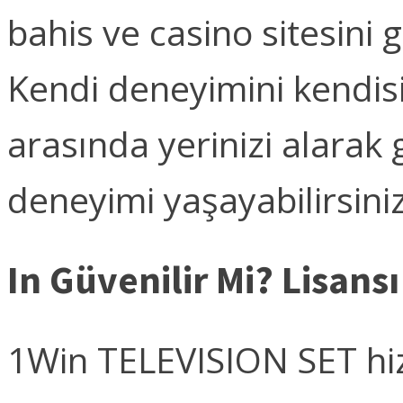
bahis ve casino sitesini g
Kendi deneyimini kendisi
arasında yerinizi alarak 
deneyimi yaşayabilirsiniz
In Güvenilir Mi? Lisansı
1Win TELEVISION SET hi