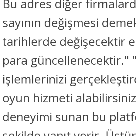
Bu adres diğer firmalard
sayının değişmesi demek 
tarihlerde değişecektir 
para güncellenecektir." 
işlemlerinizi gerçekleşti
oyun hizmeti alabilirsin
deneyimi sunan bu platfo
şekilde yanıt verir. Üstün