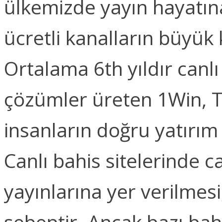
ülkemizde yayın hayatın
ücretli kanalların büyük
Ortalama 6th yıldır canlı
çözümler üreten 1Win, T
insanların doğru yatırım
Canlı bahis sitelerinde 
yayınlarına yer verilmesi
sebeptir. Ancak bazı bahi