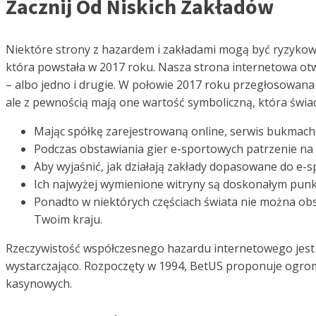
Zacznij Od Niskich Zakładów
Niektóre strony z hazardem i zakładami mogą być ryzykowne
która powstała w 2017 roku. Nasza strona internetowa otw
– albo jedno i drugie. W połowie 2017 roku przegłosowana 
ale z pewnością mają one wartość symboliczną, która świa
Mając spółkę zarejestrowaną online, serwis bukmacher
Podczas obstawiania gier e-sportowych patrzenie na
Aby wyjaśnić, jak działają zakłady dopasowane do e-sp
Ich najwyżej wymienione witryny są doskonałym punkt
Ponadto w niektórych częściach świata nie można ob
Twoim kraju.
Rzeczywistość współczesnego hazardu internetowego jest ta
wystarczająco. Rozpoczęty w 1994, BetUS proponuje ogrom
kasynowych.