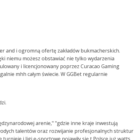
er and i ogromną ofertę zakładów bukmacherskich.
ęki niemu możesz obstawiać nie tylko wydarzenia
regulowany i licencjonowany poprzez Curacao Gaming
egalnie mhh całym świecie. W GGBet regularnie
zi.
ędzynarodowej arenie," "gdzie inne kraje inwestują
łodych talentów oraz rozwijanie profesjonalnych struktur
rnieje i ligi e-sportowe pojawiły się t Polsce już watts