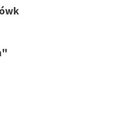
zówk
m"