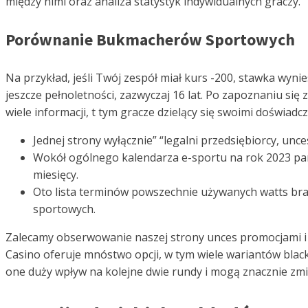
między nimi oraz analiza statystyk indywidualnych graczy.
Porównanie Bukmacherów Sportowych
Na przykład, jeśli Twój zespół miał kurs -200, stawka wyni
jeszcze pełnoletności, zazwyczaj 16 lat. Po zapoznaniu si
wiele informacji, t tym gracze dzielący się swoimi doświad
Jednej strony wyłącznie” “legalni przedsiębiorcy, unce
Wokół ogólnego kalendarza e-sportu na rok 2023 pan
miesięcy.
Oto lista terminów powszechnie używanych watts bra
sportowych.
Zalecamy obserwowanie naszej strony unces promocjami i s
Casino oferuje mnóstwo opcji, w tym wiele wariantów blac
one duży wpływ na kolejne dwie rundy i mogą znacznie zmi