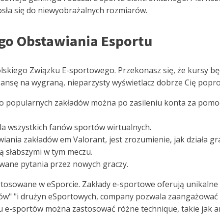
osła się do niewyobrażalnych rozmiarów.
go Obstawiania Esportu
skiego Związku E-sportowego. Przekonasz się, że kursy bę
 szansę na wygraną, nieparzysty wyświetlacz dobrze Cię pop
 popularnych zakładów można po zasileniu konta za pomocą 
 wszystkich fanów sportów wirtualnych.
wiania zakładów em Valorant, jest zrozumienie, jak działa g
są słabszymi w tym meczu.
wane pytania przez nowych graczy.
tosowane w eSporcie. Zakłady e-sportowe oferują unikalne 
" "i drużyn eSportowych, company pozwala zaangażować się 
 e-sportów można zastosować różne technique, takie jak ana