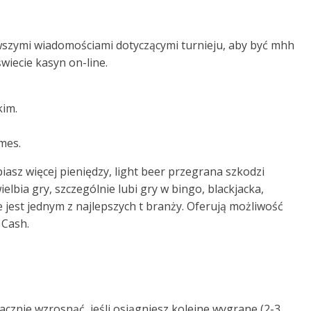
szymi wiadomościami dotyczącymi turnieju, aby być mhh
iecie kasyn on-line.
kim.
mes.
iasz więcej pieniędzy, light beer przegrana szkodzi
ia gry, szczególnie lubi gry w bingo, blackjacka,
 jest jednym z najlepszych t branży. Oferują możliwość
 Cash.
acznie wzrosnąć, jeśli osiągniesz kolejne wygrane (2-3