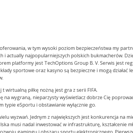
aoferowania, w tym wysoki poziom bezpieczeństwa my partn
h i actually najpopularniejszych polskich bukmacherów. Dzi
torem platformy jest TechOptions Group B. V. Serwis jest 
akłady sportowe oraz kasyno są bezpieczne i mogą działać l
w.
 wirtualną piłkę nożną jest gra z serii FIFA.
sę na wygraną, nieparzysty wyświetlacz dobrze Cię poprowad
 typie eSportu i obstawianie wyłącznie go.
wielu wyzwań. Jednym z największych jest konkurencja na mi
lska musi nadal inwestować w infrastrukturę, kształcenie m
zwoju gamingu i obszaru sportu elektronicznego. Pierwsze tu