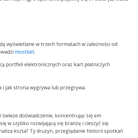
dą wyświetlane w trzech formatach w zależności od
rowadzi
mostbet
.
portfeli elektronicznych oraz kart płatniczych
ra i jak strona wygrywa lub przegrywa.
i świeże doświadczenie, koncentrując się em
w szybko rozwijającą się branżę i cieszyć się
liza kszta? Ty drużyn, przeglądanie historii spotkań