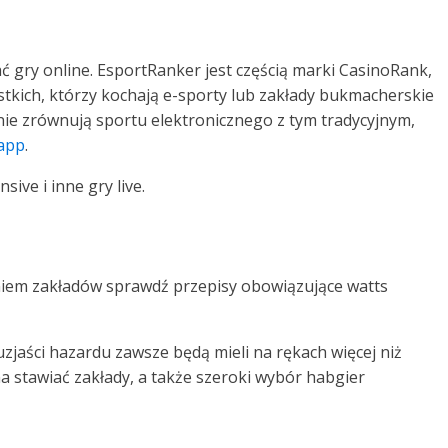
ć gry online. EsportRanker jest częścią marki CasinoRank,
tkich, którzy kochają e-sporty lub zakłady bukmacherskie
nie zrównują sportu elektronicznego z tym tradycyjnym,
app
.
ive i inne gry live.
niem zakładów sprawdź przepisy obowiązujące watts
zjaści hazardu zawsze będą mieli na rękach więcej niż
stawiać zakłady, a także szeroki wybór habgier