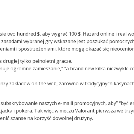
esie two hundred $, aby wygrać 100 $. Hazard online i real w
ę z zasadami wybranej gry wskazane jest poszukać pomocnych 
czeniami i spostrzeżeniami, które mogą okazać się nieocenio
s drugiej tylko pełnoletni gracze.
uje ogromne zamieszanie," "a brand new kilka niezwykle cen
nży zakładów on the web, zarówno w tradycyjnych kasynach 
ubskrybowanie naszych e-maili promocyjnych, aby” “być em b
kjacka i pokera. Tak więc w meczu Valorant pierwsza we trz
enić szanse na korzyść dowolnej drużyny.