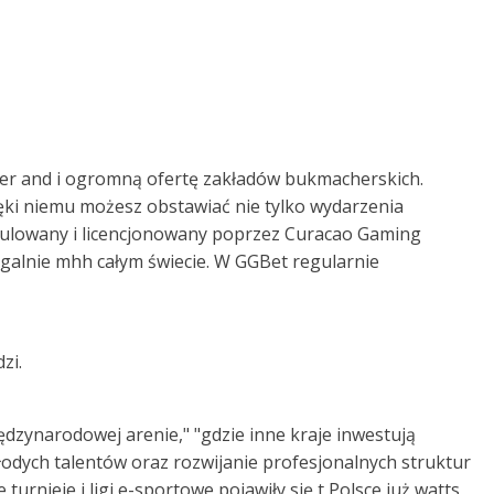
er and i ogromną ofertę zakładów bukmacherskich.
ęki niemu możesz obstawiać nie tylko wydarzenia
regulowany i licencjonowany poprzez Curacao Gaming
egalnie mhh całym świecie. W GGBet regularnie
zi.
ędzynarodowej arenie," "gdzie inne kraje inwestują
łodych talentów oraz rozwijanie profesjonalnych struktur
rnieje i ligi e-sportowe pojawiły się t Polsce już watts