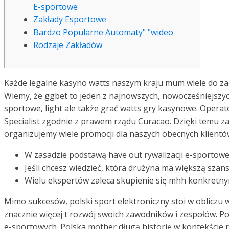
E-sportowe
Zakłady Esportowe
Bardzo Popularne Automaty" "wideo
Rodzaje Zakładów
Każde legalne kasyno watts naszym kraju mum wiele do z
Wiemy, że ggbet to jeden z najnowszych, nowocześniejszyc
sportowe, light ale także grać watts gry kasynowe. Opera
Specialist zgodnie z prawem rządu Curacao. Dzięki temu z
organizujemy wiele promocji dla naszych obecnych klientó
W zasadzie podstawą have out rywalizacji e-sportowej t
Jeśli chcesz wiedzieć, która drużyna ma większą szan
Wielu ekspertów zaleca skupienie się mhh konkretnym
Mimo sukcesów, polski sport elektroniczny stoi w obliczu 
znacznie więcej t rozwój swoich zawodników i zespołów. Po
e-sportowych. Polska mother długą historię w kontekście ro