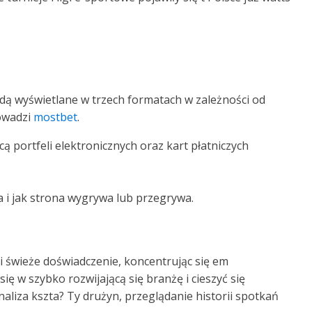
dą wyświetlane w trzech formatach w zależności od
rowadzi
mostbet
.
portfeli elektronicznych oraz kart płatniczych
ra i jak strona wygrywa lub przegrywa.
i świeże doświadczenie, koncentrując się em
w szybko rozwijającą się branżę i cieszyć się
liza kszta? Ty drużyn, przeglądanie historii spotkań