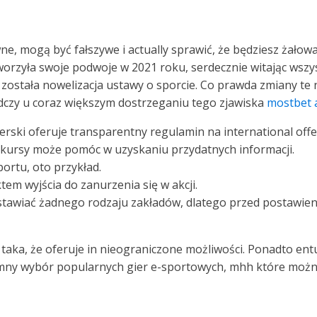
, mogą być fałszywe i actually sprawić, że będziesz żałowa
orzyła swoje podwoje w 2021 roku, serdecznie witając wszys
została nowelizacja ustawy o sporcie. Co prawda zmiany te 
dczy u coraz większym dostrzeganiu tego zjawiska
mostbet 
ski oferuje transparentny regulamin na international offens
 kursy może pomóc w uzyskaniu przydatnych informacji.
ortu, oto przykład.
em wyjścia do zanurzenia się w akcji.
stawiać żadnego rodzaju zakładów, dlatego przed postawie
ka, że ​​oferuje in nieograniczone możliwości. Ponadto entu
ny wybór popularnych gier e-sportowych, mhh które można 