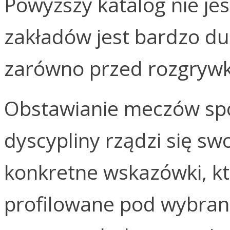
Powyższy katalog nie je
zakładów jest bardzo du
zarówno przed rozgrywką,
Obstawianie meczów spo
dyscypliny rządzi się sw
konkretne wskazówki, kt
profilowane pod wybran