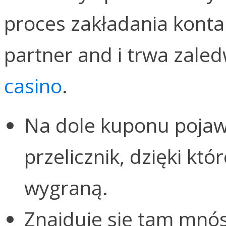
proces zakładania konta
partner and i trwa zaled
casino
.
Na dole kuponu pojawi
przelicznik, dzięki k
wygraną.
Znajduje się tam mnós