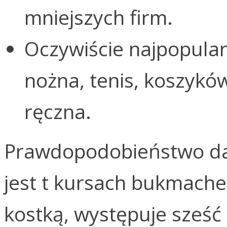
mniejszych firm.
Oczywiście najpopularn
nożna, tenis, koszyków
ręczna.
Prawdopodobieństwo da
jest t kursach bukmache
kostką, występuje sześć 