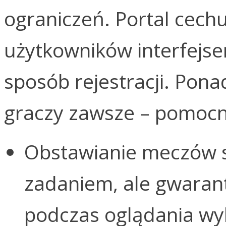
ograniczeń. Portal cechu
użytkowników interfejse
sposób rejestracji. Pona
graczy zawsze – pomocna
Obstawianie meczów s
zadaniem, ale gwaran
podczas oglądania wy