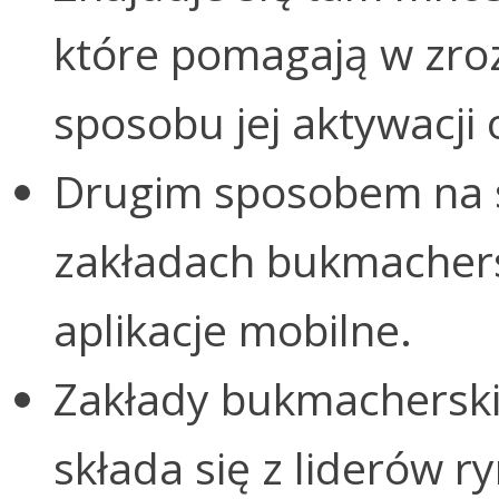
które pomagają w zro
sposobu jej aktywacji
Drugim sposobem na s
zakładach bukmachersk
aplikacje mobilne.
Zakłady bukmacherskie
składa się z liderów r