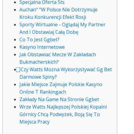
Specjalna Oferta Sts
Auchan" "W Polsce Nie Dotrzymuje
Kroku Konkurencji Efekt Rosji
Sporty Wirtualne - Oglądaj My Partner
And I Obstawiaj Całą Dobę
Co To Jest Ggbet?
Kasyno Internetowe
Jak Obstawiać Mecze W Zakładach
Bukmacherskich?
⃣ Czy Watts Można Wykorzystywać Gg Bet
Darmowe Spiny?
Jakie Miejsce Zajmuje Polskie Kasyno
Online T Rankingach
Zakłady Na Game Na Stronie Ggbet
Wrze Watts Najlepszej Polskiej Kopalni
Górnicy Chcą Podwyżek, Boją Się To
Miejsca Pracy