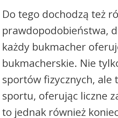
Do tego dochodzą też r
prawdopodobieństwa, dl
każdy bukmacher oferuj
bukmacherskie. Nie tylk
sportów fizycznych, ale 
sportu, oferując liczne
to jednak również konie