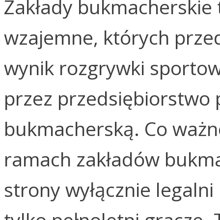
Zakłady bukmacherskie t
wzajemne, których prze
wynik rozgrywki sporto
przez przedsiębiorstwo 
bukmacherską. Co ważne
ramach zakładów bukma
strony wyłącznie legalni
tylko pełnoletni gracze.