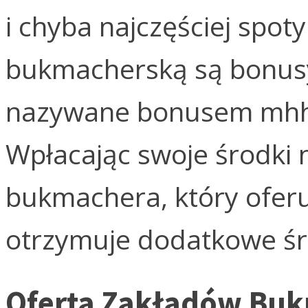
i chyba najczęściej spo
bukmacherską są bonusy
nazywane bonusem mhh 
Wpłacając swoje środki 
bukmachera, który oferu
otrzymuje dodatkowe ś
Oferta Zakładów Buk