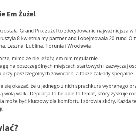
ie Em Żużel
ozostała. Grand Prix żużel to zdecydowanie najważniejsza w 
3 ruszyła 8 kwietnia my partner and i obejmowała 20 rund. O
, Leszna, Lublina, Torunia i Wrocławia.
torze, mimo że nie jeżdżą em nim regularnie.
ewagę na poszczególnych miejscach startowych i zazwyczaj o
przy poszczególnych zawodach, a także zakłady specjalne.
e się okazać, że u jednego z nich sprachkurs wybranego prz
olą walki. Depilacja to be able to temat, który zyskuje co
może być kluczowy dla komfortu i zdrowia skóry. Każda tec
i.
wiać?