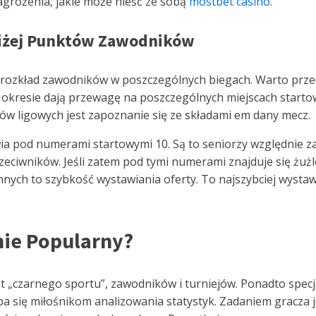
agrożenia, jakie może nieść ze sobą
mostbet casino
.
niżej Punktów Zawodników
, rozkład zawodników w poszczególnych biegach. Warto pr
m okresie dają przewagę na poszczególnych miejscach start
ów ligowych jest zapoznanie się ze składami em dany mecz.
ia pod numerami startowymi 10. Są to seniorzy względnie za
rzeciwników. Jeśli zatem pod tymi numerami znajduje się żu
innych to szybkość wystawiania oferty. To najszybciej wysta
nie Popularny?
„czarnego sportu”, zawodników i turniejów. Ponadto specja
ba się miłośnikom analizowania statystyk. Zadaniem gracza 