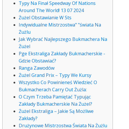
Typy Na Finał Speedway Of Nations
Around The World! 13 07 2024
Żużel Obstawianie W Sts
Indywidualne Mistrzostwa" "świata Na
Żużlu
Jak Wybrać Najlepszego Bukmachera Na
Żużel
Pge Ekstraliga Zakłady Bukmacherskie -
Gdzie Obstawiać?
Ranga Zawodów
Żużel Grand Prix – Typy We Kursy
Wszystko Co Powinieneś Wiedzieć O
Bukmacherach Carry Out Żużla:
O Czym Trzeba Pamiętać Typując
Zakłady Bukmacherskie Na Żużel?
Żużel Ekstraliga – Jakie Są Możliwe
Zakłady?
Drużynowe Mistrzostwa Świata Na Żużlu