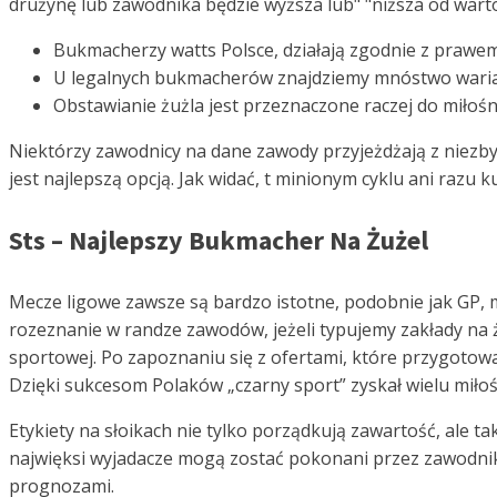
drużynę lub zawodnika będzie wyższa lub" "niższa od wart
Bukmacherzy watts Polsce, działają zgodnie z prawem, 
U legalnych bukmacherów znajdziemy mnóstwo wari
Obstawianie żużla jest przeznaczone raczej do miłośn
Niektórzy zawodnicy na dane zawody przyjeżdżają z niez
jest najlepszą opcją. Jak widać, t minionym cyklu ani razu
Sts – Najlepszy Bukmacher Na Żużel
Mecze ligowe zawsze są bardzo istotne, podobnie jak GP, m
rozeznanie w randze zawodów, jeżeli typujemy zakłady na 
sportowej. Po zapoznaniu się z ofertami, które przygotow
Dzięki sukcesom Polaków „czarny sport” zyskał wielu miło
Etykiety na słoikach nie tylko porządkują zawartość, ale 
najwięksi wyjadacze mogą zostać pokonani przez zawodnikó
prognozami.