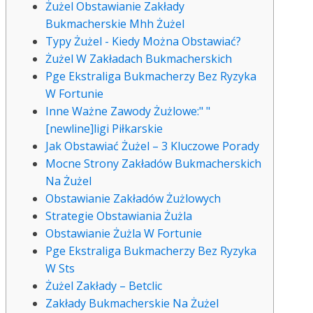
Żużel Obstawianie Zakłady
Bukmacherskie Mhh Żużel
Typy Żużel - Kiedy Można Obstawiać?
Żużel W Zakładach Bukmacherskich
Pge Ekstraliga Bukmacherzy Bez Ryzyka
W Fortunie
Inne Ważne Zawody Żużlowe:" "
[newline]ligi Piłkarskie
Jak Obstawiać Żużel – 3 Kluczowe Porady
Mocne Strony Zakładów Bukmacherskich
Na Żużel
Obstawianie Zakładów Żużlowych
Strategie Obstawiania Żużla
Obstawianie Żużla W Fortunie
Pge Ekstraliga Bukmacherzy Bez Ryzyka
W Sts
Żużel Zakłady – Betclic
Zakłady Bukmacherskie Na Żużel