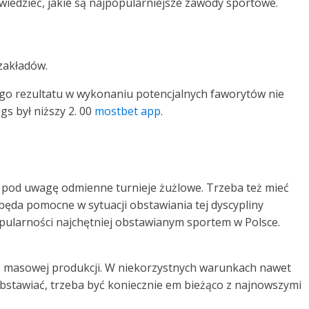
iedzieć, jakie są najpopularniejsze zawody sportowe.
 zakładów.
go rezultatu w wykonaniu potencjalnych faworytów nie
gs był niższy 2. 00
mostbet app
.
my pod uwagę odmienne turnieje żużlowe. Trzeba też mieć
będa pomocne w sytuacji obstawiania tej dyscypliny
pularności najchętniej obstawianym sportem w Polsce.
 tle masowej produkcji. W niekorzystnych warunkach nawet
bstawiać, trzeba być koniecznie em bieżąco z najnowszymi