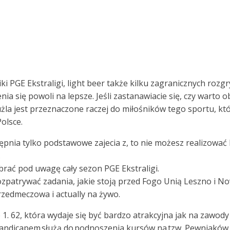
 PGE Ekstraligi, light beer także kilku zagranicznych rozgr
ia się powoli na lepsze. Jeśli zastanawiacie się, czy warto 
żużla jest przeznaczone raczej do miłośników tego sportu, kt
olsce.
tępnia tylko podstawowe zajecia z, to nie możesz realizowa
.
rać pod uwagę cały sezon PGE Ekstraligi.
rozpatrywać zadania, jakie stoją przed Fogo Unią Leszno i N
zedmeczowa i actually na żywo.
1. 62, która wydaje się być bardzo atrakcyjna jak na zawody
 handicapem służą do podnoszenia kursów na tzw. Pewniaków