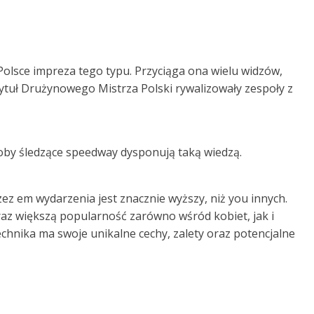
Polsce impreza tego typu. Przyciąga ona wielu widzów,
 tytuł Drużynowego Mistrza Polski rywalizowały zespoły z
soby śledzące speedway dysponują taką wiedzą.
ez em wydarzenia jest znacznie wyższy, niż you innych.
raz większą popularność zarówno wśród kobiet, jak i
hnika ma swoje unikalne cechy, zalety oraz potencjalne