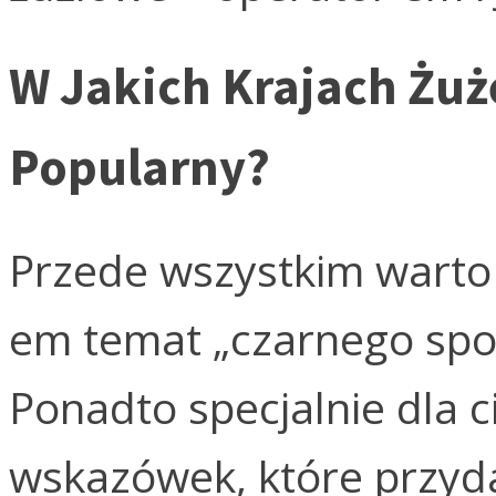
W Jakich Krajach Żuż
Popularny?
Przede wszystkim warto
em temat „czarnego spor
Ponadto specjalnie dla c
wskazówek, które przyda