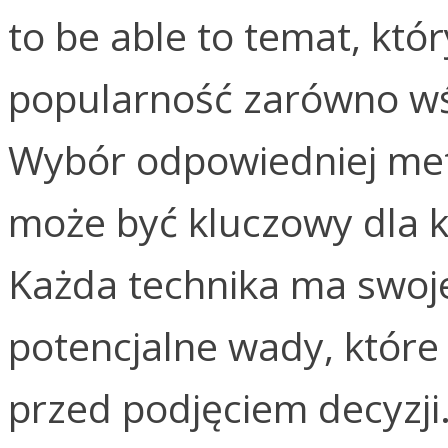
to be able to temat, któ
popularność zarówno wśr
Wybór odpowiedniej met
może być kluczowy dla k
Każda technika ma swoje
potencjalne wady, któr
przed podjęciem decyzji