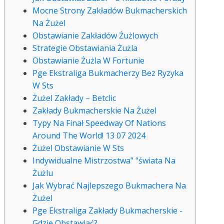
Mocne Strony Zakładów Bukmacherskich
Na Żużel
Obstawianie Zakładów Żużlowych
Strategie Obstawiania Żużla
Obstawianie Żużla W Fortunie
Pge Ekstraliga Bukmacherzy Bez Ryzyka
W Sts
Żużel Zakłady – Betclic
Zakłady Bukmacherskie Na Żużel
Typy Na Finał Speedway Of Nations
Around The World! 13 07 2024
Żużel Obstawianie W Sts
Indywidualne Mistrzostwa" "świata Na
Żużlu
Jak Wybrać Najlepszego Bukmachera Na
Żużel
Pge Ekstraliga Zakłady Bukmacherskie -
Gdzie Obstawiać?