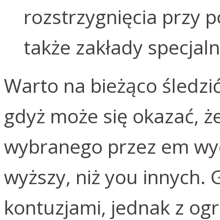
rozstrzygnięcia przy 
także zakłady specjaln
Warto na bieżąco śledzi
gdyż może się okazać, ż
wybranego przez em wyd
wyższy, niż you innych.
kontuzjami, jednak z og