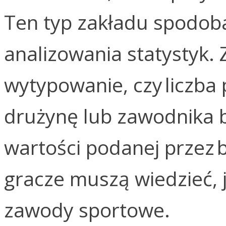
Ten typ zakładu spodob
analizowania statystyk.
wytypowanie, czy liczba
drużynę lub zawodnika b
wartości podanej przez
gracze muszą wiedzieć, j
zawody sportowe.