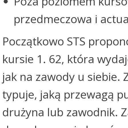
Poza poziomem kursów
przedmeczowa i actua
Początkowo STS proponow
kursie 1. 62, która wyda
jak na zawody u siebie. 
typuje, jaką przewagą p
drużyna lub zawodnik. Z