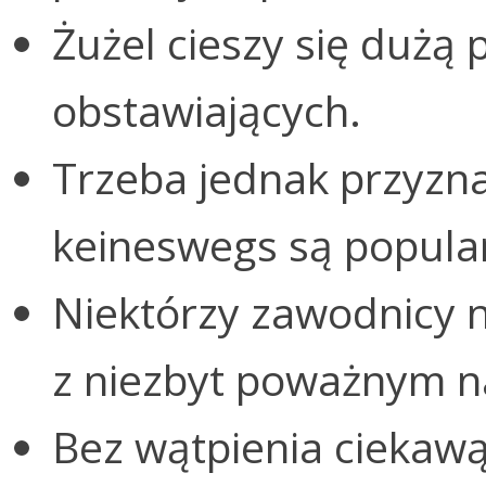
Żużel cieszy się dużą
obstawiających.
Trzeba jednak przyzna
keineswegs są popular
Niektórzy zawodnicy 
z niezbyt poważnym n
Bez wątpienia ciekawą