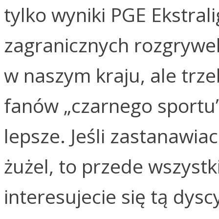
tylko wyniki PGE Ekstralig
zagranicznych rozgrywek
w naszym kraju, ale trze
fanów „czarnego sportu”
lepsze. Jeśli zastanawiac
żużel, to przede wszystk
interesujecie się tą dys